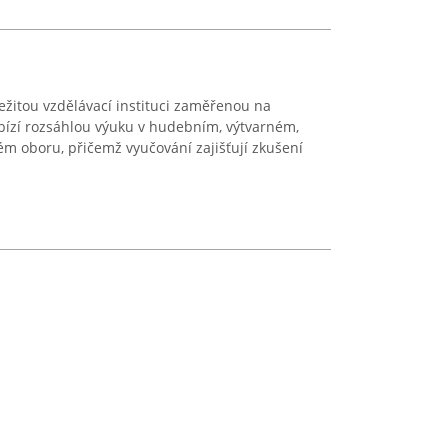
žitou vzdělávací instituci zaměřenou na
bízí rozsáhlou výuku v hudebním, výtvarném,
ém oboru, přičemž vyučování zajišťují zkušení