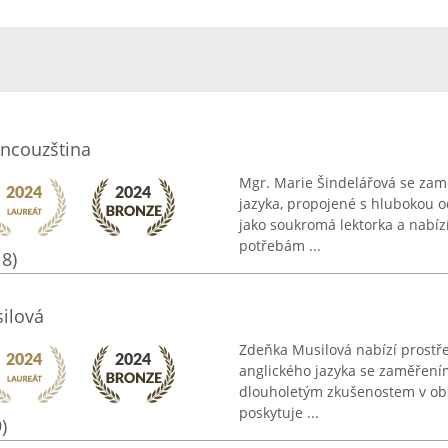
ancouzština
Mgr. Marie Šindelářová se zam
jazyka, propojené s hlubokou 
jako soukromá lektorka a nabíz
potřebám ...
18)
ilová
Zdeňka Musilová nabízí prostře
anglického jazyka se zaměření
dlouholetým zkušenostem v oblas
poskytuje ...
)