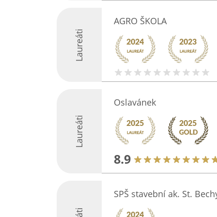
AGRO ŠKOLA
Laureáti
Oslavánek
Laureáti
8.9
SPŠ stavební ak. St. Bech