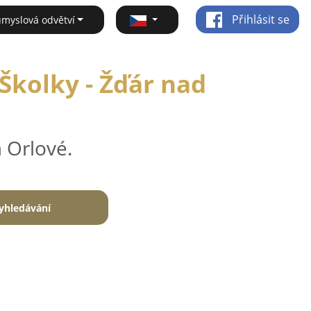
Přihlásit se
ůmyslová odvětví
Školky - Žďár nad
 Orlové.
yhledávání