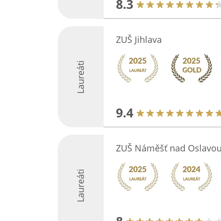
8.3
ZUŠ Jihlava
Laureáti
9.4
ZUŠ Náměšť nad Oslavo
Laureáti