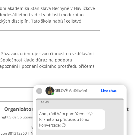
ební akademika Stanislava Bechyně v Havlíčkově
mdesátiletou tradicí v oblasti moderního
kých disciplín. Tato škola nabízí celistvé
d Sázavou, orientuje svou činnost na vzdělávání
 Společnost klade důraz na podporu
bepoznání i poznání okolního prostředí, přičemž
ORLOVÉ Vzdělávání
Live chat
16:43
Organizátor hlasování
Plebiscyt
Kontakt
Ahoj, rádi Vám pomůžeme! 🙂
right Side Solutions sp. z o. o. sp. k.
Vítězové
Kontakt
Klikněte na příslušnou téma
ul. Ruska 22
Seznam
konverzace! 🙂
Wrocław 50-079
všech
egon 381313360 | NIP 8943132676
laureátů