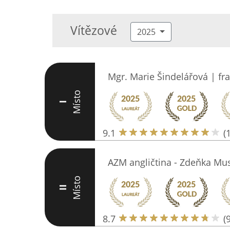
Vítězové
2025
Mgr. Marie Šindelářová | fr
Místo
I
9.1
(
AZM angličtina - Zdeňka Mus
Místo
II
8.7
(9