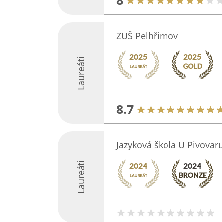
8
ZUŠ Pelhřimov
Laureáti
8.7
Jazyková škola U Pivovar
Laureáti