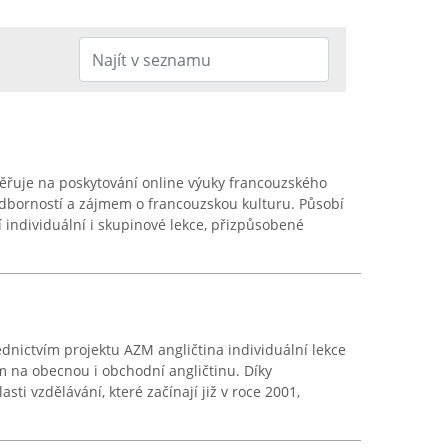
ěřuje na poskytování online výuky francouzského
odborností a zájmem o francouzskou kulturu. Působí
í individuální i skupinové lekce, přizpůsobené
dnictvím projektu AZM angličtina individuální lekce
m na obecnou i obchodní angličtinu. Díky
ti vzdělávání, které začínají již v roce 2001,