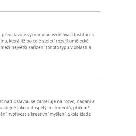
a představuje významnou vzdělávací instituci s
na, která již po celé století rozvíjí umělecké
mezi největší zařízení tohoto typu v oblasti a
ť nad Oslavou se zaměřuje na rozvoj nadání a
věku stejně jako u dospělých studentů, přičemž
ní, tvořivost a kreativní myšlení. Škola klade