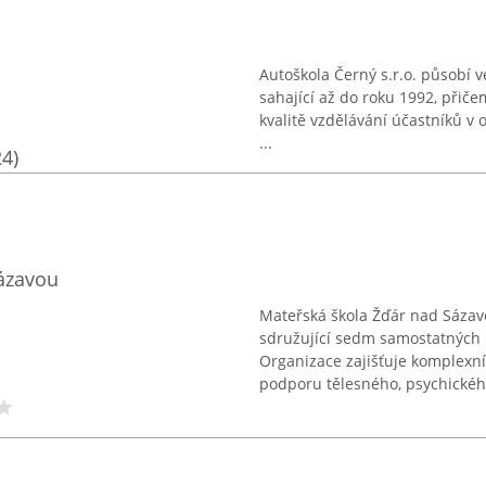
Autoškola Černý s.r.o. působí v
sahající až do roku 1992, přič
kvalitě vzdělávání účastníků v 
...
24)
ázavou
Mateřská škola Žďár nad Sázav
sdružující sedm samostatných m
Organizace zajišťuje komplexní
podporu tělesného, psychického