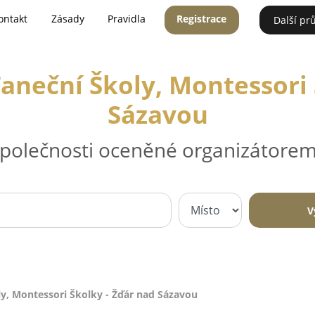
ontakt
Zásady
Pravidla
Registrace
Další pr
Taneční Školy, Montessori 
Sázavou
 společnosti oceněné organizátorem
V
ly, Montessori Školky - Žďár nad Sázavou