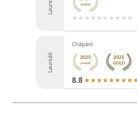
Laureáti
Chápání
Laureáti
8.8