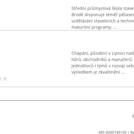
Střední průmyslová škola stav
Brodě disponuje téměř pětased
vzdělávání stavebních a technic
maturitní programy, ...
Chápání, působící v Lipnici na
lídrů, obchodníků a manažerů.
jednotlivců i týmů v rozvoji se
výsledkem je zkvalitnění ...
B
KRS 0000749100 | R