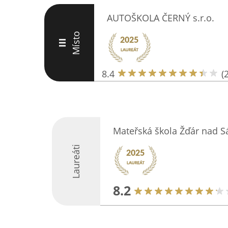
AUTOŠKOLA ČERNÝ s.r.o.
Místo
III
8.4
(
Mateřská škola Žďár nad S
Laureáti
8.2