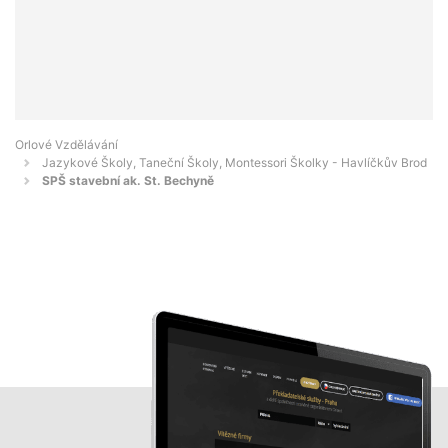
Orlové Vzdělávání
Jazykové Školy, Taneční Školy, Montessori Školky - Havlíčkův Brod
SPŠ stavební ak. St. Bechyně