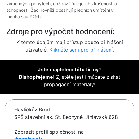
výměnných pobytech, což rozšiřuje jejich zkušenosti a
schopnosti. Žáci rovněž dosahují předních umístění v
mnoha soutěžích.
Zdroje pro výpočet hodnocení:
K těmto údajům mají přístup pouze přihlášení
uživatelé.
Klikněte sem pro přihlášení.
Jste majitelem této firmy
?
Blahopřejeme!
Zjistěte jestli můžete získat
propagační materiály!
Havlíčkův Brod
SPŠ stavební ak. St. Bechyně, Jihlavská 628
Zobrazit profil společnosti na