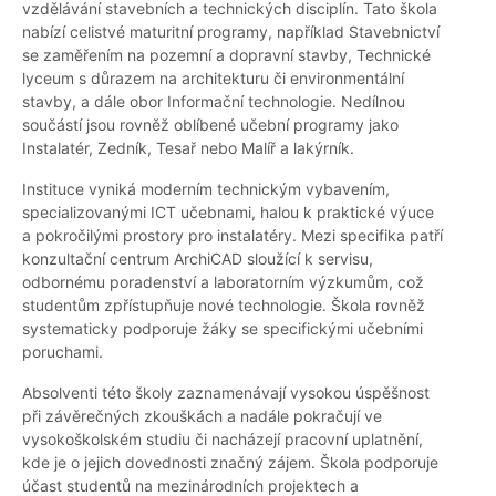
vzdělávání stavebních a technických disciplín. Tato škola
nabízí celistvé maturitní programy, například Stavebnictví
se zaměřením na pozemní a dopravní stavby, Technické
lyceum s důrazem na architekturu či environmentální
stavby, a dále obor Informační technologie. Nedílnou
součástí jsou rovněž oblíbené učební programy jako
Instalatér, Zedník, Tesař nebo Malíř a lakýrník.
Instituce vyniká moderním technickým vybavením,
specializovanými ICT učebnami, halou k praktické výuce
a pokročilými prostory pro instalatéry. Mezi specifika patří
konzultační centrum ArchiCAD sloužící k servisu,
odbornému poradenství a laboratorním výzkumům, což
studentům zpřístupňuje nové technologie. Škola rovněž
systematicky podporuje žáky se specifickými učebními
poruchami.
Absolventi této školy zaznamenávají vysokou úspěšnost
při závěrečných zkouškách a nadále pokračují ve
vysokoškolském studiu či nacházejí pracovní uplatnění,
kde je o jejich dovednosti značný zájem. Škola podporuje
účast studentů na mezinárodních projektech a