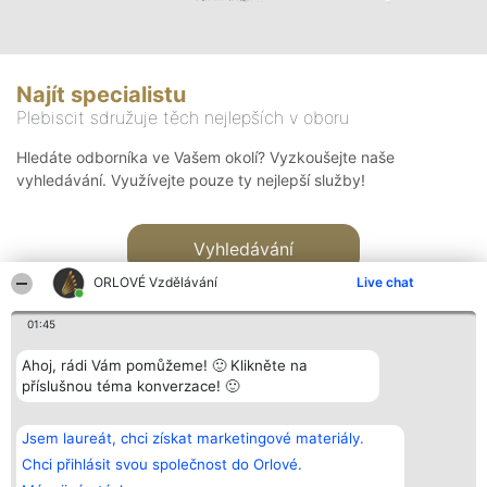
Najít specialistu
Plebiscit sdružuje těch nejlepších v oboru
Hledáte odborníka ve Vašem okolí? Vyzkoušejte naše
vyhledávání. Využívejte pouze ty nejlepší služby!
Vyhledávání
ORLOVÉ Vzdělávání
Live chat
01:45
Ahoj, rádi Vám pomůžeme! 🙂 Klikněte na
příslušnou téma konverzace! 🙂
Organizátor hlasování
Plebiscyt
Kontakt
Bright Side Solutions sp. z o.
Vítězové
Kontakt
Jsem laureát, chci získat marketingové materiály.
o. sp. k.
Seznam všech
ul. Ruska 22
laureátů
Chci přihlásit svou společnost do Orlové.
Wrocław 50-079
Zásady