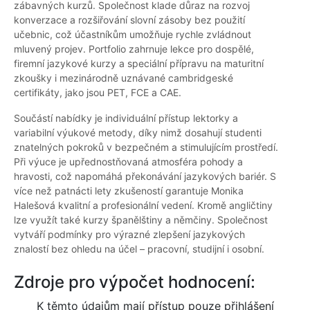
zábavných kurzů. Společnost klade důraz na rozvoj
konverzace a rozšiřování slovní zásoby bez použití
učebnic, což účastníkům umožňuje rychle zvládnout
mluvený projev. Portfolio zahrnuje lekce pro dospělé,
firemní jazykové kurzy a speciální přípravu na maturitní
zkoušky i mezinárodně uznávané cambridgeské
certifikáty, jako jsou PET, FCE a CAE.
Součástí nabídky je individuální přístup lektorky a
variabilní výukové metody, díky nimž dosahují studenti
znatelných pokroků v bezpečném a stimulujícím prostředí.
Při výuce je upřednostňovaná atmosféra pohody a
hravosti, což napomáhá překonávání jazykových bariér. S
více než patnácti lety zkušeností garantuje Monika
Halešová kvalitní a profesionální vedení. Kromě angličtiny
lze využít také kurzy španělštiny a němčiny. Společnost
vytváří podmínky pro výrazné zlepšení jazykových
znalostí bez ohledu na účel – pracovní, studijní i osobní.
Zdroje pro výpočet hodnocení:
K těmto údajům mají přístup pouze přihlášení