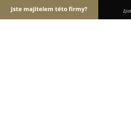
Jste majitelem této firmy?
Zjis
Orlové Vzdělávání
Jazykové Školy, Taneční Školy
Czech Courses Brno
10
(114)
Brno, Kounicova 282/35
Zobrazit telefonní číslo