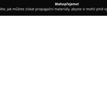
Blahopřejeme!
těte, jak můžete získat propagační materiály, abyste si mohli plně 
, Montessori Školky - Brno
Czech Courses Brno
O společnosti:
Czech Courses Brno
nabízí roz
studenty. Výběr sahá od prezen
programy pokrývají všechny jaz
(B2/C1). V portfoliu společnosti
také firemní lekce.
Významným rysem Czech Courses
podpora studentů, například 
lektoři neustále přinášejí ino
workshopů, což napomáhá tomu,
atraktivní a efektivní. Výuka j