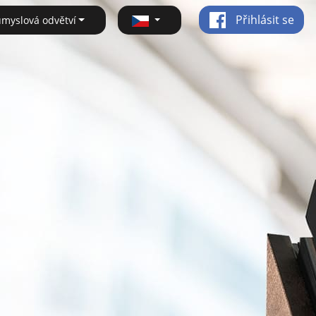
Přihlásit se
ůmyslová odvětví