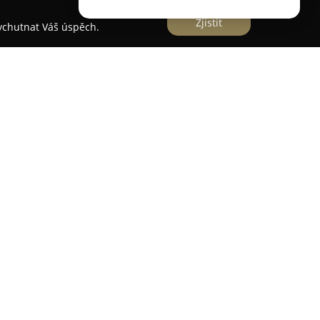
Zjistit
vychutnat Váš úspěch.
manité kurzy češtiny určené pro zahraniční
čních lekcí v Brně až po online výuku, přičemž
ykové úrovně, od začátečníků (A1) po pokročilé
 se nacházejí skupinové, intenzivní, individuální a
 Brno je vysoká míra flexibility a nadprůměrná
umožnění náhrady zameškaných hodin. Zkušení
vace do výuky prostřednictvím pravidelných
 aby vzdělávací proces zůstal moderní,
e zaměřena na komplexní osvojování češtiny s