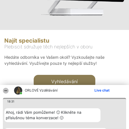
Najít specialistu
Plebiscit sdružuje těch nejlepších v oboru
Hledáte odborníka ve Vašem okolí? Vyzkoušejte naše
vyhledávání. Využívejte pouze ty nejlepší služby!
Vyhledávání
ORLOVÉ Vzdělávání
Live chat
18:31
Ahoj, rádi Vám pomůžeme! 🙂 Klikněte na
příslušnou téma konverzace! 🙂
Organizátor hlasování
Plebiscyt
Kontakt
Bright Side Solutions sp. z o.
Vítězové
Kontakt