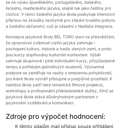
se na výuku španělského, portugalského, italského,
řeckého, maďarského jazyka, stejně tak jako češtiny pro
cizince. V rámci českého jazyka škola poskytuje intenzivní
přípravu na zkoušky nezbytné pro získání trvalého pobytu
a českého občanství, což je zásadní z hlediska integrace.
Koncepce jazykové školy BEL TORO staví na přesvědčení,
že opravdové zvládnutí cizího jazyka zahrnuje i
pochopení kultury, historie a tradic daných zemí, a proto
jsou kurzy doplňovány kulturním kontextem. Výběr
zahrnuje skupinové i plně individuální kurzy, přizpůsobené
tempu a potřebám jednotlivých studentů. Významná
podpora se zaměřuje na osoby s omezenou pohyblivostí,
pro které škola vytváří přístupné a podpůrné prostředí. K
nabídce školy patří také tematické filmové projekce,
workshopy a profesionální překladatelské služby, čímž se
jazyková škola stává důvěryhodným partnerem v
jazykovém vzdělávání a komunikaci.
Zdroje pro výpočet hodnocení:
K těmto údajům mají přístup pouze přihlášení