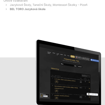
Orlové Vzdělávání
Jazykové Školy, Taneční Školy, Montessori Školky - Plzeň
BEL TORO Jazyková škola