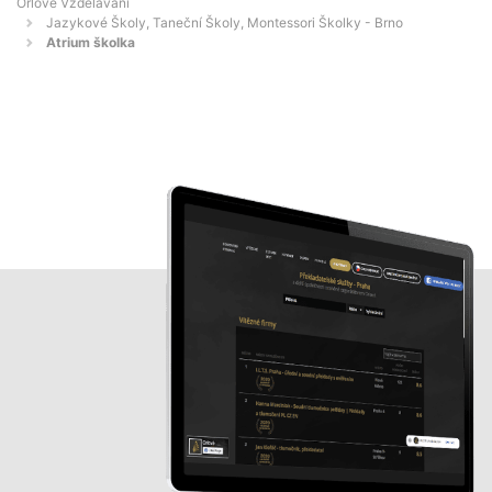
Orlové Vzdělávání
Jazykové Školy, Taneční Školy, Montessori Školky - Brno
Atrium školka