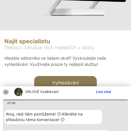
Najít specialistu
Plebiscit sdružuje těch nejlepších v oboru
Hledáte odborníka ve Vašem okolí? Vyzkoušejte naše
vyhledávání. Využívejte pouze ty nejlepší služby!
Vyhledávání
ORLOVÉ Vzdělávání
Live chat
07:08
Ahoj, rádi Vám pomůžeme! 🙂 Klikněte na
příslušnou téma konverzace! 🙂
Organizátor hlasování
Plebiscyt
Kontakt
Bright Side Solutions sp. z o.
Vítězové
Kontakt