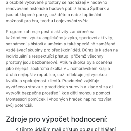
a osobitě vybavené prostory se nacházejí v nedávno
renovované historické budově poblíž hradu Špilberk a
jsou obklopené parky, což dětem nabízí optimální
možnosti pro hru, tvorbu i objevování světa.
Program zahrnuje pestré aktivity zaměřené na
každodenní výuku anglického jazyka, sportovní aktivity,
seznámení s historií a uměním a také speciálně zaměřené
vzdělávací skupiny pro předškolní děti. Důraz je kladen na
individuální a respektující přístup, přičemž všechny
prostory jsou bezbariérové. Atrium školka byla oceněna
jako nejlepší soukromá školka v Jihomoravském kraji a
druhá nejlepší v republice, což reflektuje její vysokou
kvalitu a spokojenost klientů. Pravidelně zajišťuje
vyváženou stravu z prvotřídních surovin a klade si za cíl
vytvořit bezpečné prostředí, kde děti mohou s pomocí
Montessori pomůcek i vhodných hraček naplno rozvíjet
svůj potenciál.
Zdroje pro výpočet hodnocení:
K těmto údajům mají přístup pouze přihlášení