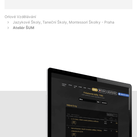
Orlové Vzdělávání
Jazykové Školy, Taneční Školy, Montessori Školky - Praha
Ateliér ŠUM