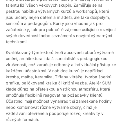
talentu lidí všech věkových skupin. Zaměřuje se na
pestrou nabídku výtvarných kurzů a workshopů, které
jsou určeny nejen dětem a mládeži, ale také dospělým,
seniorům a pedagogům. Kurzy jsou vhodné jak pro
začátečníky, tak pro pokročilé zájemce usilující o rozvíjení
svých dovedností nebo seznámení s novými výtvarnými
technikami.
Kvalifikovaný tým lektorů tvoří absolventi oborů výtvarné
umění, architektura i další specialisté s pedagogickou
zkušeností, což zaručuje odborný a individuální přístup ke
každému účastníkovi. V nabídce kurzů je například
kresba, malba, keramika, Tiffany vitráže, tvorba šperků,
grafika, paličkovaná krajka či knižní vazba. Ateliér ŠUM
klade důraz na přátelskou a vstřícnou atmosféru, která
umožňuje flexibilně reagovat na požadavky klientů.
Účastníci mají možnost vynahradit si zameškané hodiny
nebo kombinovat různé výtvarné obory, čímž je
vzdělávání otevřené a podporuje rozvoj kreativity v
různých formách.