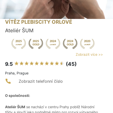
VÍTĚZ PLEBISCITY ORLOVÉ
Ateliér ŠUM
Zobrazit více >>
9.5
(45)
Praha, Prague
Zobrazit telefonní číslo
O společnosti:
Ateliér ŠUM
se nachází v centru Prahy poblíž Národní
třídy a slouží jako podnětné místo pro rozvoj výtvarného