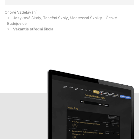
Orlové Vzdělávání
Jazykové Školy, Taneční Školy, Montessori Školky - České
Budějovice
Vakantis střední škola