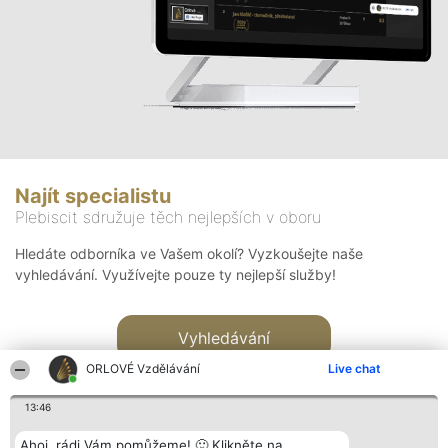
Najít specialistu
Plebiscit sdružuje těch nejlepších v oboru
Hledáte odborníka ve Vašem okolí? Vyzkoušejte naše
vyhledávání. Využívejte pouze ty nejlepší služby!
Vyhledávání
ORLOVÉ Vzdělávání
Live chat
13:46
Ahoj, rádi Vám pomůžeme! 🙂 Klikněte na