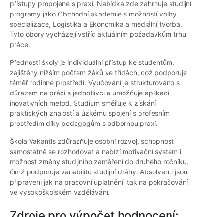
přístupy propojené s praxí. Nabídka zde zahrnuje studijní
programy jako Obchodní akademie s možností volby
specializace, Logistika a Ekonomika a mediální tvorba.
Tyto obory vycházejí vstříc aktuálním požadavkům trhu
práce.
Předností školy je individuální přístup ke studentům,
zajištěný nižším počtem žáků ve třídách, což podporuje
téměř rodinné prostředí. Vyučování je strukturováno s
důrazem na práci s jednotlivci a umožňuje aplikaci
inovativních metod. Studium směřuje k získání
praktických znalostí a úzkému spojení s profesním
prostředím díky pedagogům s odbornou praxí.
Škola Vakantis zdůrazňuje osobní rozvoj, schopnost
samostatně se rozhodovat a nabízí motivační systém i
možnost změny studijního zaměření do druhého ročníku,
čímž podporuje variabilitu studijní dráhy. Absolventi jsou
připraveni jak na pracovní uplatnění, tak na pokračování
ve vysokoškolském vzdělávání.
Zdroje pro výpočet hodnocení: