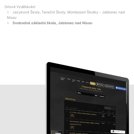
Orlové Vzdělávání
Jazykové Školy, Taneční Školy, Montessori Školky - Jablonec nad
Nisou
Svobodná základní škola, Jablonec nad Nisou