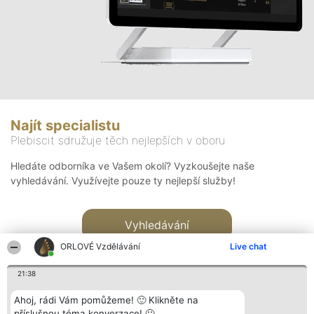
Najít specialistu
Plebiscit sdružuje těch nejlepších v oboru
Hledáte odborníka ve Vašem okolí? Vyzkoušejte naše
vyhledávání. Využívejte pouze ty nejlepší služby!
Vyhledávání
ORLOVÉ Vzdělávání
Live chat
21:38
Ahoj, rádi Vám pomůžeme! 🙂 Klikněte na
příslušnou téma konverzace! 🙂