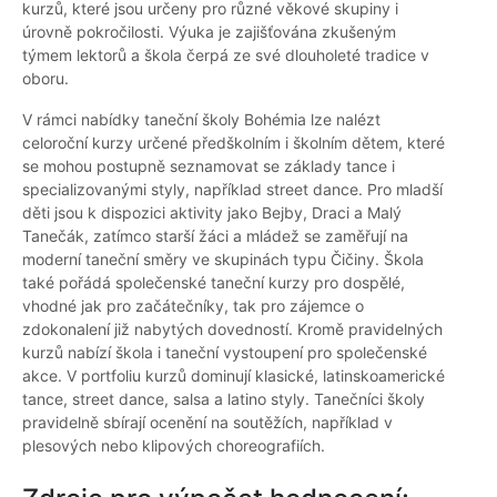
kurzů, které jsou určeny pro různé věkové skupiny i
úrovně pokročilosti. Výuka je zajišťována zkušeným
týmem lektorů a škola čerpá ze své dlouholeté tradice v
oboru.
V rámci nabídky taneční školy Bohémia lze nalézt
celoroční kurzy určené předškolním i školním dětem, které
se mohou postupně seznamovat se základy tance i
specializovanými styly, například street dance. Pro mladší
děti jsou k dispozici aktivity jako Bejby, Draci a Malý
Tanečák, zatímco starší žáci a mládež se zaměřují na
moderní taneční směry ve skupinách typu Čičiny. Škola
také pořádá společenské taneční kurzy pro dospělé,
vhodné jak pro začátečníky, tak pro zájemce o
zdokonalení již nabytých dovedností. Kromě pravidelných
kurzů nabízí škola i taneční vystoupení pro společenské
akce. V portfoliu kurzů dominují klasické, latinskoamerické
tance, street dance, salsa a latino styly. Tanečníci školy
pravidelně sbírají ocenění na soutěžích, například v
plesových nebo klipových choreografiích.