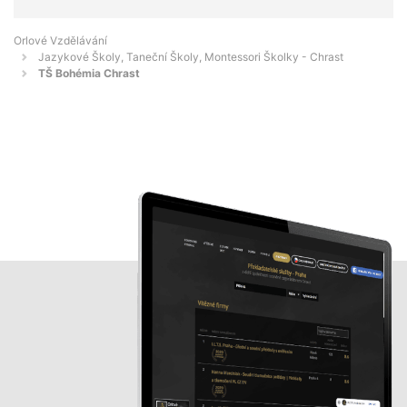
Orlové Vzdělávání
Jazykové Školy, Taneční Školy, Montessori Školky - Chrast
TŠ Bohémia Chrast