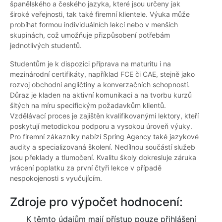
španělského a českého jazyka, které jsou určeny jak
široké veřejnosti, tak také firemní klientele. Výuka může
probíhat formou individuálních lekcí nebo v menších
skupinách, což umožňuje přizpůsobení potřebám
jednotlivých studentů.
Studentům je k dispozici příprava na maturitu i na
mezinárodní certifikáty, například FCE či CAE, stejně jako
rozvoj obchodní angličtiny a konverzačních schopností.
Důraz je kladen na aktivní komunikaci a na tvorbu kurzů
šitých na míru specifickým požadavkům klientů.
Vzdělávací proces je zajištěn kvalifikovanými lektory, kteří
poskytují metodickou podporu a vysokou úroveň výuky.
Pro firemní zákazníky nabízí Spring Agency také jazykové
audity a specializovaná školení. Nedílnou součástí služeb
jsou překlady a tlumočení. Kvalitu školy dokresluje záruka
vrácení poplatku za první čtyři lekce v případě
nespokojenosti s vyučujícím.
Zdroje pro výpočet hodnocení:
K těmto údajům mají přístup pouze přihlášení