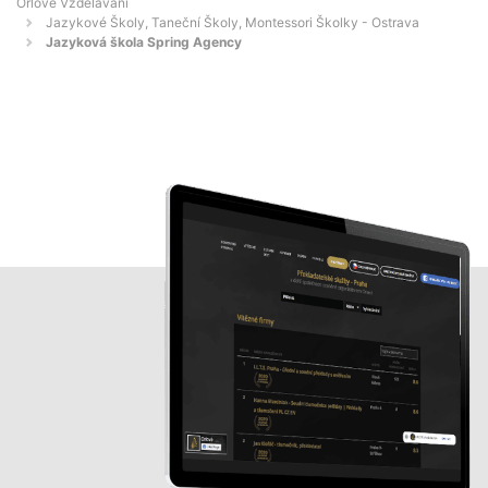
Orlové Vzdělávání
Jazykové Školy, Taneční Školy, Montessori Školky - Ostrava
Jazyková škola Spring Agency