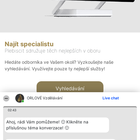
Najít specialistu
Plebiscit sdružuje těch nejlepších v oboru
Hledáte odborníka ve Vašem okolí? Vyzkoušejte naše
vyhledávání. Využívejte pouze ty nejlepší služby!
Vyhledávání
ORLOVÉ Vzdělávání
Live chat
02:43
Ahoj, rádi Vám pomůžeme! 🙂 Klikněte na
příslušnou téma konverzace! 🙂
Organizátor hlasování
Plebiscyt
Kontakt
Bright Side Solutions sp. z o.
Vítězové
Kontakt