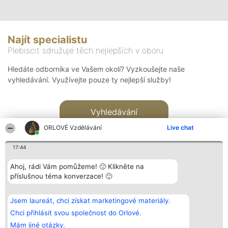
Najít specialistu
Plebiscit sdružuje těch nejlepších v oboru
Hledáte odborníka ve Vašem okolí? Vyzkoušejte naše
vyhledávání. Využívejte pouze ty nejlepší služby!
Vyhledávání
ORLOVÉ Vzdělávání
Live chat
17:44
Ahoj, rádi Vám pomůžeme! 🙂 Klikněte na
příslušnou téma konverzace! 🙂
Organizátor hlasování
Plebiscyt
Kontakt
Bright Side Solutions sp. z o.
Vítězové
Kontakt
Jsem laureát, chci získat marketingové materiály.
o. sp. k.
Seznam všech
ul. Ruska 22
laureátů
Chci přihlásit svou společnost do Orlové.
Wrocław 50-079
Zásady
Mám jiné otázky.
KRS 0000749100 | Regon
Pravidla