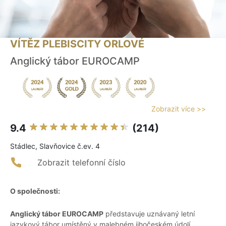
VÍTĚZ PLEBISCITY ORLOVÉ
Anglický tábor EUROCAMP
Zobrazit více >>
9.4
(214)
Stádlec, Slavňovice č.ev. 4
Zobrazit telefonní číslo
O společnosti:
Anglický tábor EUROCAMP
představuje uznávaný letní
jazykový tábor umístěný v malebném jihočeském údolí