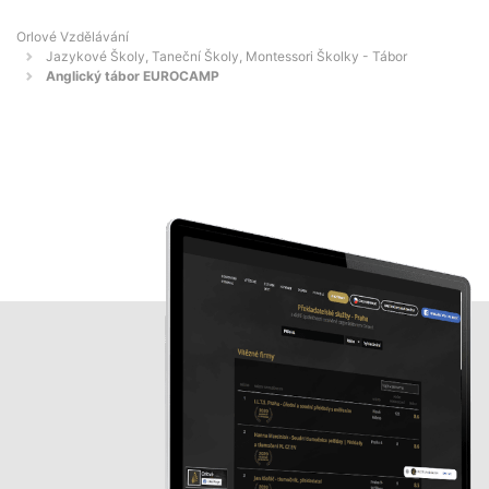
Orlové Vzdělávání
Jazykové Školy, Taneční Školy, Montessori Školky - Tábor
Anglický tábor EUROCAMP