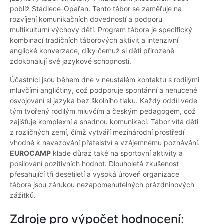
poblíž Stádlece-Opařan. Tento tábor se zaměřuje na
rozvíjení komunikačních dovedností a podporu
multikulturní výchovy dětí. Program tábora je specifický
kombinací tradičních táborových aktivit a intenzivní
anglické konverzace, díky čemuž si děti přirozeně
zdokonalují své jazykové schopnosti.
Účastníci jsou během dne v neustálém kontaktu s rodilými
mluvčími angličtiny, což podporuje spontánní a nenucené
osvojování si jazyka bez školního tlaku. Každý oddíl vede
tým tvořený rodilým mluvčím a českým pedagogem, což
zajišťuje komplexní a snadnou komunikaci. Tábor vítá děti
z rozličných zemí, čímž vytváří mezinárodní prostředí
vhodné k navazování přátelství a vzájemnému poznávání.
EUROCAMP
klade důraz také na sportovní aktivity a
posilování pozitivních hodnot. Dlouholetá zkušenost
přesahující tři desetiletí a vysoká úroveň organizace
tábora jsou zárukou nezapomenutelných prázdninových
zážitků.
Zdroje pro výpočet hodnocení: