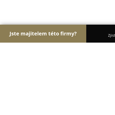
Jste majitelem této firmy?
Zjis
Orlové Vzdělávání
Jazykové Školy, Taneční Školy
Centrum služeb pro podnikání
9.9
(272)