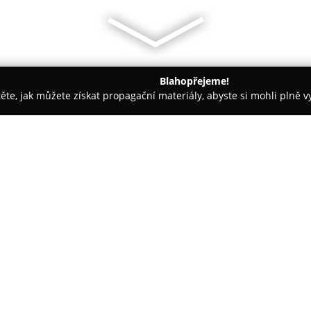
Blahopřejeme!
těte, jak můžete získat propagační materiály, abyste si mohli plně 
, Montessori Školky - Praha
Centrum služeb pro podnikání
O společnosti:
Centrum služeb pro podnikání 
centrum zaměřené na komplexní
společnosti zahrnuje široký ro
odborných vzdělávacích program
firemních školení přizpůsobe