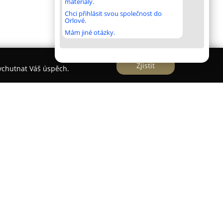
materiály.
Chci přihlásit svou společnost do
Orlové.
Mám jiné otázky.
Zjistit
vychutnat Váš úspěch.
s.r.o.
působí v Praze jako uznávané vzdělávací
 vzdělávání dospělých. Portfolio této
zsah akreditovaných rekvalifikačních kurzů a
ů, určených jak veřejnosti, tak ve formě
ných individuálním požadavkům podniků.