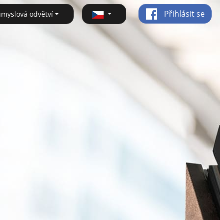
Přihlásit se
ůmyslová odvětví