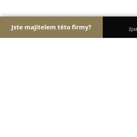
Jste majitelem této firmy?
Zjis
Orlové Vzdělávání
Jazykové Školy, Taneční Školy,
Aktivně životem o.p.s.
8.8
(13)
Zlín, Tyršovo nábřeží 760
Zobrazit telefonní číslo