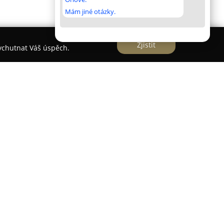
Mám jiné otázky.
Zjistit
vychutnat Váš úspěch.
cně prospěšná společnost působící v oblasti
 věku a jejich rodičů. Hlavní činností organizace
měřených na oblast sociální, vzdělávání a kulturu.
například dětskou skupinu Aktiváček, rozličné
ké tábory nebo programy pro děti připravované
ádání kulturních i edukativních událostí a zavádí