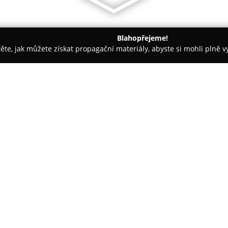
Blahopřejeme!
těte, jak můžete získat propagační materiály, abyste si mohli plně 
 Montessori Školky - Zlín
Aktivně životem o.p.s.
O společnosti:
Aktivně životem
o.p.s. je obe
komplexní podpory dětí různého
je realizace aktivit a služeb za
V rámci své nabídky poskytuje 
vzdělávací semináře, příměsts
na zakázku.
Organizace se orientuje na poř