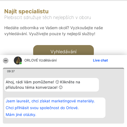
Najít specialistu
Plebiscit sdružuje těch nejlepších v oboru
Hledáte odborníka ve Vašem okolí? Vyzkoušejte naše
vyhledávání. Využívejte pouze ty nejlepší služby!
Vyhledávání
ORLOVÉ Vzdělávání
Live chat
09:37
Ahoj, rádi Vám pomůžeme! 🙂 Klikněte na
příslušnou téma konverzace! 🙂
Organizátor hlasování
Plebiscyt
Kontakt
Bright Side Solutions sp. z o.
Vítězové
Kontakt
Jsem laureát, chci získat marketingové materiály.
o. sp. k.
Seznam všech
ul. Ruska 22
laureátů
Chci přihlásit svou společnost do Orlové.
Wrocław 50-079
Zásady
Mám jiné otázky.
KRS 0000749100 | Regon
Pravidla
381313360 | NIP 8943132676
Zásady
ochrany