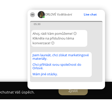
ORLOVÉ Vzdělávání
Live chat
05:30
Ahoj, rádi Vám pomůžeme! 🙂
Klikněte na příslušnou téma
konverzace! 🙂
Jsem laureát, chci získat marketingové
materiály.
Chci přihlásit svou společnost do
Orlové.
Mám jiné otázky.
Zjistit
vychutnat Váš úspěch.