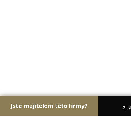
Jste majitelem této firmy?
Zjis
Orlové Vzdělávání
Jazykové Školy, Taneční Školy