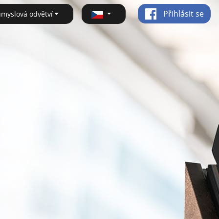
Přihlásit se
ůmyslová odvětví