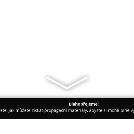
Blahopřejeme!
těte, jak můžete získat propagační materiály, abyste si mohli plně 
, Montessori Školky - Praha
Jazyková škola Language-point