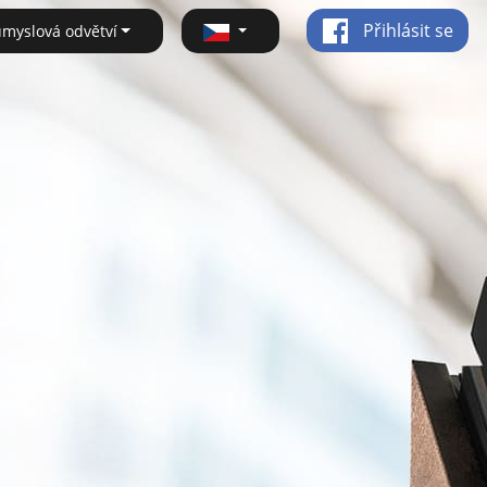
Přihlásit se
ůmyslová odvětví