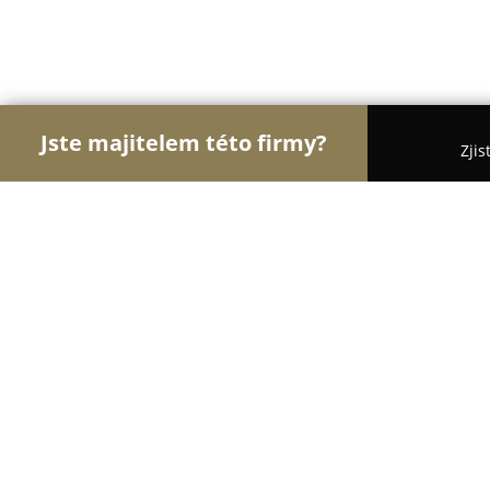
Jste majitelem této firmy?
Zjis
Orlové Vzdělávání
Jazykové Školy, Taneční Školy
Adventure School - mateřská škola