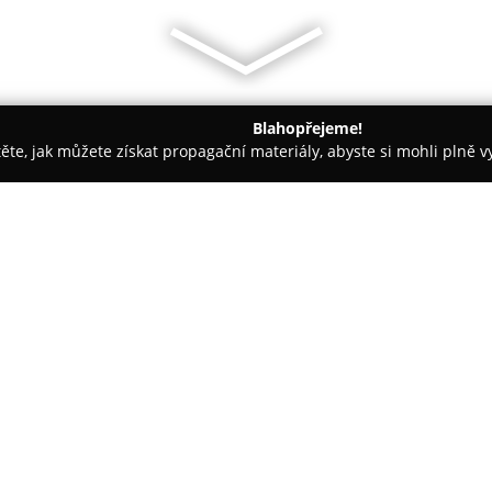
Blahopřejeme!
těte, jak můžete získat propagační materiály, abyste si mohli plně 
, Montessori Školky - Kamenice
Adventure School - mateřská š
O společnosti:
Adventure School
působí v Sul
mateřská a základní škola, kte
vzdělávání. Škola klade důraz n
přičemž česko-anglické třídy v
Zobrazit více >>
angličtiny. Tento vzdělávací m
anglickou výslovnost a navázat