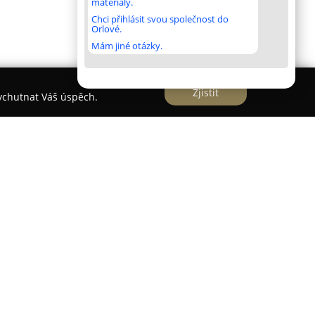
materiály.
Chci přihlásit svou společnost do
Orlové.
Mám jiné otázky.
Zjistit
vychutnat Váš úspěch.
kola
icích, Hlubočince, jako akreditovaná soukromá
rá se zaměřuje na poskytování komplexního
a bilingvní výuku s prioritou anglického jazyka,
edou zkušení pedagogové z Česka i rodilí mluvčí
odel zajišťuje dětem možnost osvojit si správnou
 přímý kontakt s cizím jazykem již od raného