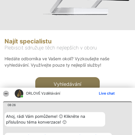
Najít specialistu
Plebiscit sdružuje těch nejlepších v oboru
Hledáte odborníka ve Vašem okolí? Vyzkoušejte naše
vyhledávání. Využívejte pouze ty nejlepší služby!
Vyhledávání
ORLOVÉ Vzdělávání
Live chat
08:26
Ahoj, rádi Vám pomůžeme! 🙂 Klikněte na
příslušnou téma konverzace! 🙂
Organizátor hlasování
Plebiscyt
Kontakt
Bright Side Solutions sp. z o.
Vítězové
Kontakt