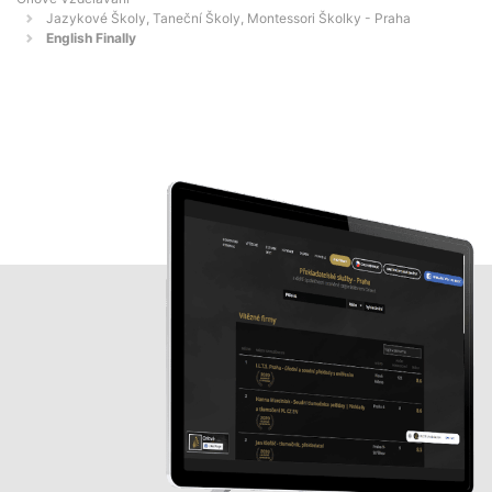
Jazykové Školy, Taneční Školy, Montessori Školky - Praha
English Finally