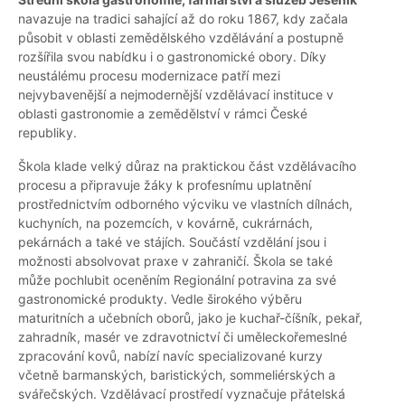
navazuje na tradici sahající až do roku 1867, kdy začala
působit v oblasti zemědělského vzdělávání a postupně
rozšířila svou nabídku i o gastronomické obory. Díky
neustálému procesu modernizace patří mezi
nejvybavenější a nejmodernější vzdělávací instituce v
oblasti gastronomie a zemědělství v rámci České
republiky.
Škola klade velký důraz na praktickou část vzdělávacího
procesu a připravuje žáky k profesnímu uplatnění
prostřednictvím odborného výcviku ve vlastních dílnách,
kuchyních, na pozemcích, v kovárně, cukrárnách,
pekárnách a také ve stájích. Součástí vzdělání jsou i
možnosti absolvovat praxe v zahraničí. Škola se také
může pochlubit oceněním Regionální potravina za své
gastronomické produkty. Vedle širokého výběru
maturitních a učebních oborů, jako je kuchař-číšník, pekař,
zahradník, masér ve zdravotnictví či uměleckořemeslné
zpracování kovů, nabízí navíc specializované kurzy
včetně barmanských, baristických, sommeliérských a
svářečských. Vzdělávací prostředí vyznačuje přátelská