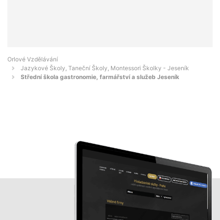
Orlové Vzdělávání
Jazykové Školy, Taneční Školy, Montessori Školky - Jeseník
Střední škola gastronomie, farmářství a služeb Jeseník