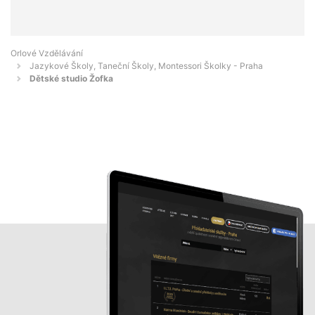
Orlové Vzdělávání
Jazykové Školy, Taneční Školy, Montessori Školky - Praha
Dětské studio Žofka