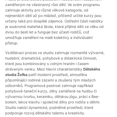
zaměřeným na všestranný růst dětí. Ve svém programu
zahrnuje aktivity pro různé věkové kategorie, od
nejmenších dětí až po mládež, přičemž určité kurzy jsou
určeny také pro dospělé zájemce. Ústřední částí nabídky
je soukromá mateřská škola, která přijímá děti ve věku od
dvou do šesti let a funguje bez účasti rodičů, což
umožňuje zaměření na malé kolektivy a individuální
přístup.
Vzdělávací proces ve studiu zahrnuje rozmanité výtvarné,
hudební, dramatické, pohybové a didaktické činnosti,
které jsou kombinovány s volným hraním i časem
stráveným venku. Mezi hlavní charakteristiky
Dětského
studia Žofka
patří moderní prostředí, atmosféra
připomínající rodinné zázemí a zkušený tým mladých
odborníků. Programová pestrost zahrnuje například
pohybově-taneční kurzy, dílny zaměřené na hudbu či
výtvarnou tvorbu, keramiku, dětskou jógu, práci s Bee-
botem, lekce klavíru i společné dílny pro rodiče s dětmi.
Studio nabízí dynamické, podnětné prostředí, které
podporuje rozvoj dětského talentu a kreativity.