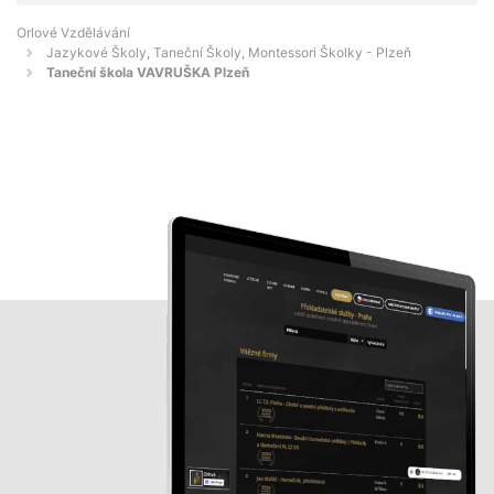
Orlové Vzdělávání
Jazykové Školy, Taneční Školy, Montessori Školky - Plzeň
Taneční škola VAVRUŠKA Plzeň