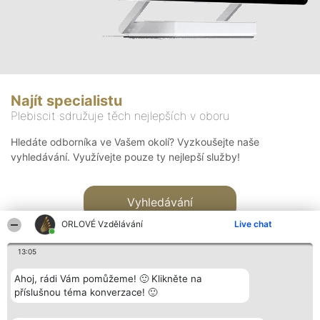
Najít specialistu
Plebiscit sdružuje těch nejlepších v oboru
Hledáte odborníka ve Vašem okolí? Vyzkoušejte naše
vyhledávání. Využívejte pouze ty nejlepší služby!
Vyhledávání
ORLOVÉ Vzdělávání
Live chat
13:05
Ahoj, rádi Vám pomůžeme! 🙂 Klikněte na
příslušnou téma konverzace! 🙂
Organizátor hlasování
Plebiscyt
Kontakt
Bright Side Solutions sp. z o.
Vítězové
Kontakt