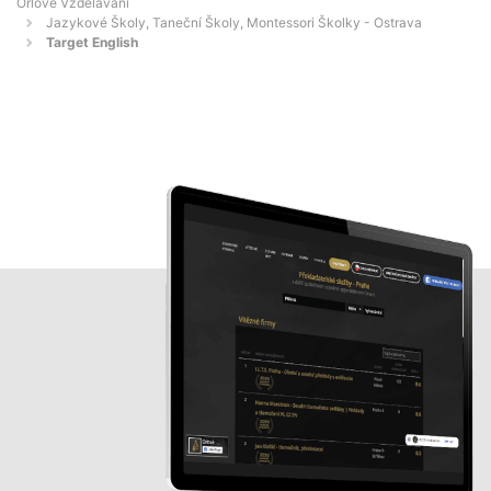
Orlové Vzdělávání
Jazykové Školy, Taneční Školy, Montessori Školky - Ostrava
Target English