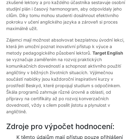
zkušené lektory a pro každého účastníka sestavuje osobní
studijní plán i časový harmonogram, aby odpovídaly jeho
cílům. Díky tomu mohou studenti dosáhnout efektivního
pokroku v učení anglického jazyka a zároveň si proces
maximálně užít.
Zájemci mají možnost absolvovat bezplatnou úvodní lekci,
která jim umožní poznat inovativní přístup k výuce a
metody pedagogického působení lektorů.
Target English
se vyznačuje zaměřením na rozvoj praktických
komunikačních dovedností a schopnost aktivního použití
angličtiny v běžných životních situacích. Výjimečnou
součástí nabídky jsou každoroční inspirativní kurzy v
prostředí Beskyd, které propojují studium s odpočinkem.
Škála programů zahrnuje různé úrovně a oblasti, od
přípravy na certifikáty až po rozvoj konverzačních
dovedností, vždy s cílem posílit jistotu a plynulost v
angličtině.
Zdroje pro výpočet hodnocení:
K těmto údajům mají přístup pouze přihlášení