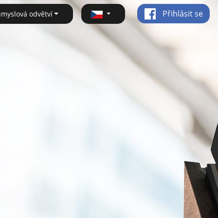
Přihlásit se
ůmyslová odvětví