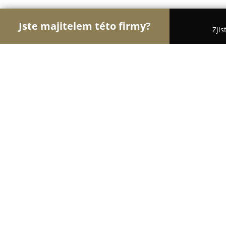
Jste majitelem této firmy?
Zjis
Orlové Vzdělávání
Jazykové Školy, Taneční Školy
Jazyková škola Cherry Penguin
9.4
(25)
Hradec Králové, Edvarda Beneše 572
Zobrazit telefonní číslo