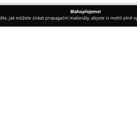
Blahopřejeme!
těte, jak můžete získat propagační materiály, abyste si mohli plně 
, Montessori Školky - Hradec Králové
Jazyková škola Cherry Pen
O společnosti:
Jazyková škola Cherry Pengui
anglického jazyka, přičemž klad
cílený rozvoj. Výuku zajišťuje 
Filozofické fakulty Masarykovy 
Zobrazit více >>
jsou FCE, CAE, TOEFL a IELTS. 
účastníků, což umožňuje více p
práci se studenty.
Výuka probíhá také individuáln
specifickým cílům a přáním jed