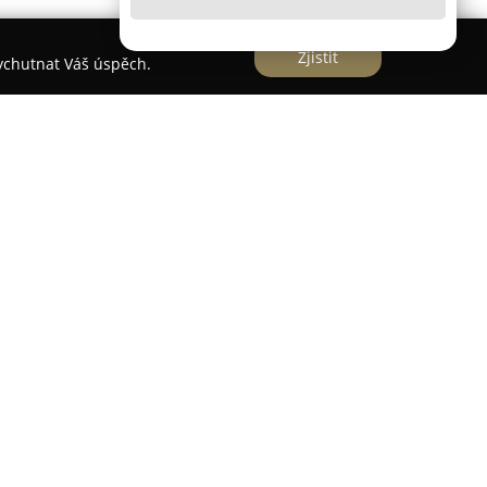
Zjistit
vychutnat Váš úspěch.
guin
n
sídlící v Hradci Králové se specializuje na výuku
e důraz na individuální potřeby studentů a jejich
zkušená lektorka s univerzitním vzděláním z
univerzity v Brně a mezinárodními certifikáty, jako
Škola nabízí skupinové lekce s omezeným počtem
rostoru pro interaktivní přístup a soustředěnou
ě, a to formou koučování, které je přizpůsobeno
notlivých účastníků. Lektorka má více než dvacet