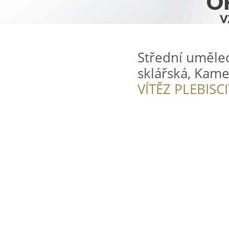
Střední uměle
sklářská, Kam
VÍTĚZ PLEBISC