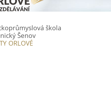
ckoprůmyslová škola
enický Šenov
ITY ORLOVÉ