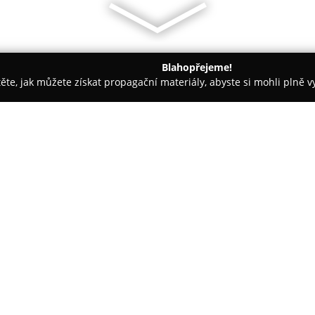
Blahopřejeme!
těte, jak můžete získat propagační materiály, abyste si mohli plně 
, Montessori Školky - Kamenický Šenov
Střední uměleckoprůmys
sklářská, Kamenický
O společnosti:
Střední uměleckoprůmyslová 
založena v roce 1856, patří k 
počátku se zaměřuje na vzděláv
odborníků, především pro prům
studovalo mnoho významných umě
Zobrazit více >>
v České republice i v zahraničí.