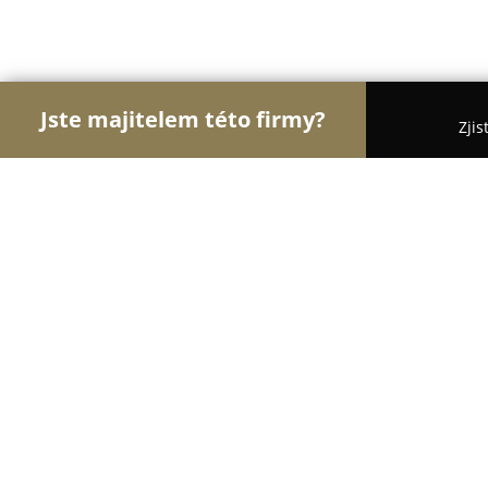
Jste majitelem této firmy?
Zjis
Orlové Vzdělávání
Jazykové Školy, Taneční Školy
Střední uměleckoprůmyslová škola 
Šenov