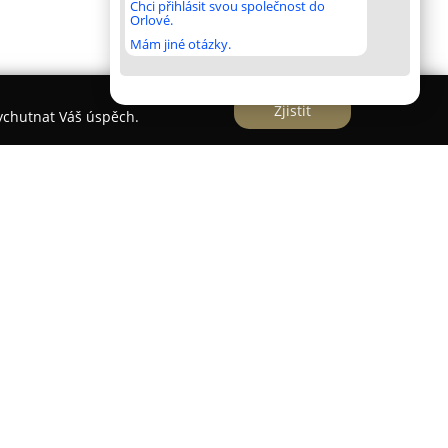
Chci přihlásit svou společnost do
Orlové.
Mám jiné otázky.
Zjistit
vychutnat Váš úspěch.
lová škola sklářská, Kamenický Šenov
škola sklářská
v Kamenickém Šenově, která byla
nejstarším sklářským školám ve střední Evropě. Od
ání talentovaných sklářů, designérů a dalších
ysl severních Čech. Během dlouhé historie zde
lců a specialistů na sklo, kteří dosáhli uznání