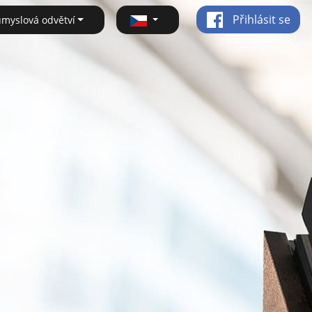
Přihlásit se
ůmyslová odvětví