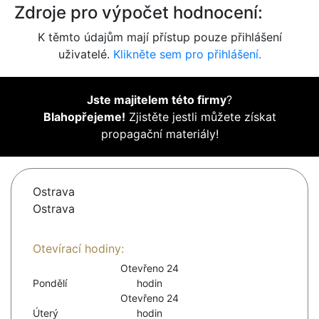
Zdroje pro výpočet hodnocení:
K těmto údajům mají přístup pouze přihlášení
uživatelé.
Klikněte sem pro přihlášení.
Jste majitelem této firmy
?
Blahopřejeme!
Zjistěte jestli můžete získat
propagační materiály!
Ostrava
Ostrava
Otevírací hodiny:
Otevřeno 24
Pondělí
hodin
Otevřeno 24
Úterý
hodin