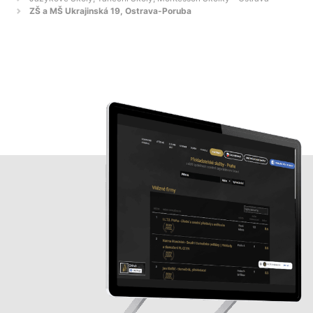
ZŠ a MŠ Ukrajinská 19, Ostrava-Poruba