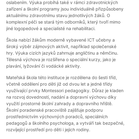
oslabením. Výuka probíhá také v rámci zdravotnických
zařízení a školní programy jsou individuálně přizpůsobeny
aktuálnímu zdravotnímu stavu jednotlivých žáků. O
komplexní péči se stará tým odborníků, který tvoří mimo
jiné logopedové a specialisté na rehabilitaci.
Škola nabízí žákům moderně vybavené ICT učebny a
široký výběr zájmových aktivit, například společenské
hry. Výuka cizích jazyků zahrnuje angličtinu a němčinu.
Tělesná výchova je rozšířena o speciální kurzy, jako je
plavání, lyžování či vodácké aktivity.
Mateřská škola této instituce je rozdělena do šesti tříd,
včetně oddělení pro děti již od dvou let a jedné třídy
využívající prvky Montessori pedagogiky. Důraz je kladen
na rozvoj dovedností, nadání a dopravní výchovu díky
využití prostorné školní zahrady a dopravního hřiště.
Školní poradenské pracoviště zajišťuje podporu
prostřednictvím výchovných poradců, speciálních
pedagogů a školního psychologa, a vytváří tak bezpečné,
rozvíjející prostředí pro děti i jejich rodiny.