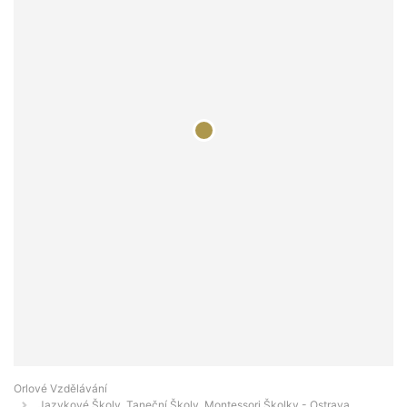
Orlové Vzdělávání
Jazykové Školy, Taneční Školy, Montessori Školky - Ostrava