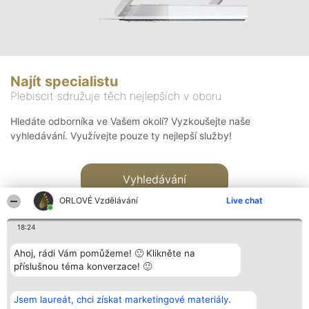
Najít specialistu
Plebiscit sdružuje těch nejlepších v oboru
Hledáte odborníka ve Vašem okolí? Vyzkoušejte naše
vyhledávání. Využívejte pouze ty nejlepší služby!
Vyhledávání
ORLOVÉ Vzdělávání
Live chat
18:24
Ahoj, rádi Vám pomůžeme! 🙂 Klikněte na
příslušnou téma konverzace! 🙂
Organizátor hlasování
Plebiscyt
Kontakt
Bright Side Solutions sp. z o.
Vítězové
Kontakt
Jsem laureát, chci získat marketingové materiály.
o. sp. k.
Seznam všech