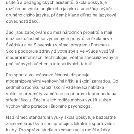
učitelů a pedagogických asistentů. Škola poskytuje
rozšířenou výuku anglického jazyka a umožňuje výběr
druhého cizího jazyka, přičemž klade důraz na jazykové
dovednosti žáků.
Žáci jsou zapojováni do mezinárodních projektů a mají
možnost účastnit se výměnných pobytů se školami ve
Švédsku a na Slovensku v rámci programu Erasmus+.
Škola podporuje zdravý životní styl a ve výuce využívá
moderní informační technologie, včetně specializovaných
počítačových učeben a interaktivních tabulí.
Pro sport a volnočasové činnosti disponuje
modernizovanými venkovními hřišti a školní zahradou. Od
sedmého ročníku nabízí školní vzdělávací nabídka
volitelné předměty zaměřené na přípravu k přechodu na
střední školu. Žáci a jejich rodiče mohou využít služeb
výchovného poradce i školního psychologa.
Nad rámec standardní výuky škola poskytuje bezplatné
zájmové kroužky a spolupracuje s lokálními sportovními
kluby. Pro správu studia a komunikaci s rodiči a žáky