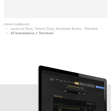
Orlové Vzdělávání
Jazykové Školy, Taneční Školy, Montessori Školky - Šternberk
ZŠ Svatoplukova 7, Šternberk