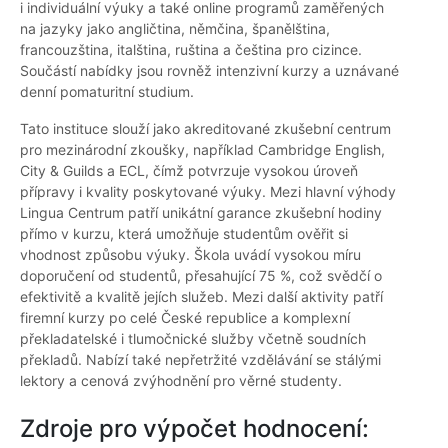
i individuální výuky a také online programů zaměřených
na jazyky jako angličtina, němčina, španělština,
francouzština, italština, ruština a čeština pro cizince.
Součástí nabídky jsou rovněž intenzivní kurzy a uznávané
denní pomaturitní studium.
Tato instituce slouží jako akreditované zkušební centrum
pro mezinárodní zkoušky, například Cambridge English,
City & Guilds a ECL, čímž potvrzuje vysokou úroveň
přípravy i kvality poskytované výuky. Mezi hlavní výhody
Lingua Centrum patří unikátní garance zkušební hodiny
přímo v kurzu, která umožňuje studentům ověřit si
vhodnost způsobu výuky. Škola uvádí vysokou míru
doporučení od studentů, přesahující 75 %, což svědčí o
efektivitě a kvalitě jejích služeb. Mezi další aktivity patří
firemní kurzy po celé České republice a komplexní
překladatelské i tlumočnické služby včetně soudních
překladů. Nabízí také nepřetržité vzdělávání se stálými
lektory a cenová zvýhodnění pro věrné studenty.
Zdroje pro výpočet hodnocení: