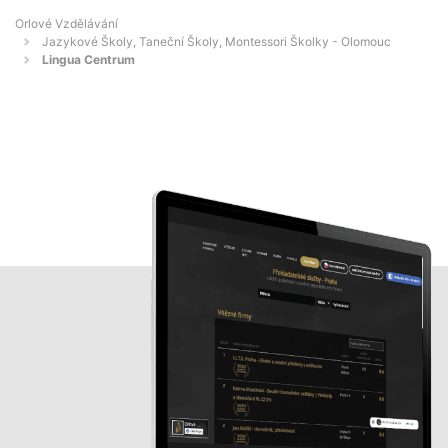
Orlové Vzdělávání
Jazykové Školy, Taneční Školy, Montessori Školky - Olomouc
Lingua Centrum