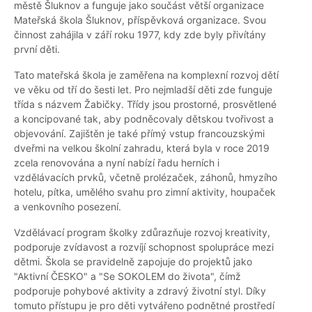
městě Šluknov a funguje jako součást větší organizace
Mateřská škola Šluknov, příspěvková organizace. Svou
činnost zahájila v září roku 1977, kdy zde byly přivítány
první děti.
Tato mateřská škola je zaměřena na komplexní rozvoj dětí
ve věku od tří do šesti let. Pro nejmladší děti zde funguje
třída s názvem Žabičky. Třídy jsou prostorné, prosvětlené
a koncipované tak, aby podněcovaly dětskou tvořivost a
objevování. Zajištěn je také přímý vstup francouzskými
dveřmi na velkou školní zahradu, která byla v roce 2019
zcela renovována a nyní nabízí řadu herních i
vzdělávacích prvků, včetně prolézaček, záhonů, hmyzího
hotelu, pítka, umělého svahu pro zimní aktivity, houpaček
a venkovního posezení.
Vzdělávací program školky zdůrazňuje rozvoj kreativity,
podporuje zvídavost a rozvíjí schopnost spolupráce mezi
dětmi. Škola se pravidelně zapojuje do projektů jako
"Aktivní ČESKO" a "Se SOKOLEM do života", čímž
podporuje pohybové aktivity a zdravý životní styl. Díky
tomuto přístupu je pro děti vytvářeno podnětné prostředí