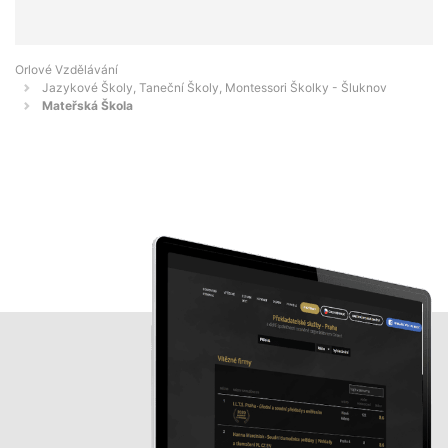
Orlové Vzdělávání
Jazykové Školy, Taneční Školy, Montessori Školky - Šluknov
Mateřská Škola