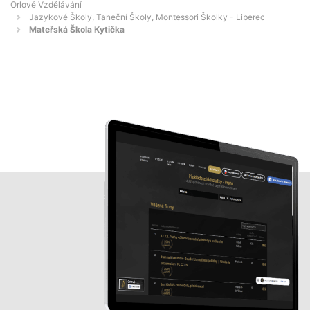
Orlové Vzdělávání
Jazykové Školy, Taneční Školy, Montessori Školky - Liberec
Mateřská Škola Kytička