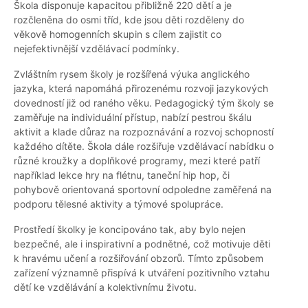
Škola disponuje kapacitou přibližně 220 dětí a je
rozčleněna do osmi tříd, kde jsou děti rozděleny do
věkově homogenních skupin s cílem zajistit co
nejefektivnější vzdělávací podmínky.
Zvláštním rysem školy je rozšířená výuka anglického
jazyka, která napomáhá přirozenému rozvoji jazykových
dovedností již od raného věku. Pedagogický tým školy se
zaměřuje na individuální přístup, nabízí pestrou škálu
aktivit a klade důraz na rozpoznávání a rozvoj schopností
každého dítěte. Škola dále rozšiřuje vzdělávací nabídku o
různé kroužky a doplňkové programy, mezi které patří
například lekce hry na flétnu, taneční hip hop, či
pohybově orientovaná sportovní odpoledne zaměřená na
podporu tělesné aktivity a týmové spolupráce.
Prostředí školky je koncipováno tak, aby bylo nejen
bezpečné, ale i inspirativní a podnětné, což motivuje děti
k hravému učení a rozšiřování obzorů. Tímto způsobem
zařízení významně přispívá k utváření pozitivního vztahu
dětí ke vzdělávání a kolektivnímu životu.