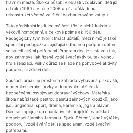
hlavním městě. Školka působí v oblasti vzdělávání dětí již
od roku 1960 a v roce 2006 prošla důkladnou
rekonstrukcí včetně zajištění bezbariérového vstupu.
Tato předškolní instituce má šest tříd, z nichž každá je
věkově homogenní, a celkově pojme až 156 dětí.
Pedagogický tým tvoří čtrnáct učitelů, mezi nimiž je také
speciální pedagožka zajišťující odbornou podporu dětem
se specifickými potřebami. Program dne je sestaven tak,
aby zahrnoval jak řízené vzdělávací aktivity, tak volnou
hru a relaxaci. Velký důraz se klade na pohybové aktivity
podporující zdraví dětí.
Součástí areálu je prostorná zahrada vybavená pískovišti,
moderními herními prvky a dopravním hřištěm k
bezpečnému osvojování dopravní výchovy. Mateřská
škola nabízí také pestrou paletu zájmových kroužků, jako
jsou angličtina, sport, drama, keramika, jóga a plavání.
Dále se zapojuje do charitativních projektů, například
organizací "Jarního Jarmarku Spolu Dětem", jehož výtěžky
podporují vzdělávání dětí se speciálními vzdělávacími
potřebami.