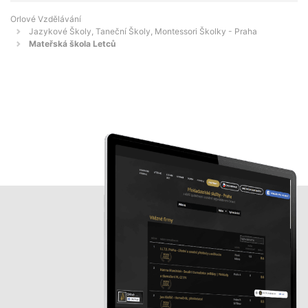
Orlové Vzdělávání
Jazykové Školy, Taneční Školy, Montessori Školky - Praha
Mateřská škola Letců