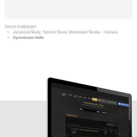
Orlové Vzdělávání
Jazykové Školy, Taneční Školy, Montessori Školky - Ostrava
Gymnázium Hello