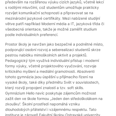
především na rozšířenou výuku cizích jazyků, včetně lekcí
s rodilými mluvčími, což studentům umožňuje prakticky
rozvíjet komunikační schopnosti a připravovat se na
mezinárodní jazykové certifikáty. Mezi nabízené studijní
větve patří například Moderní média a IT, jazyková třída či
všeobecná orientace, takže je možné zaměřit studium
podle individuálních preferencí.
Prostor školy je navržen jako bezpečné a podnětné místo,
podporující osobní rozvoj a seberealizaci studentů skrze
pestrou nabídku mimoškolních aktivit a projektů.
Pedagogický tým využívá individuální přístup i moderní
formy výuky, včetně projektového vyučování, rozvoje
kritického myšlení a mediální gramotnosti. Absolventi
tohoto gymnázia jsou úspěšní u přijímacího řízení na
vysoké školy, také díky předmětu Svět v souvislostech,
který rozvíjí propojení znalostí a tzv. soft skills.
Gymnázium Hello navíc poskytuje zájemcům možnost
zažít den ve škole formou „Jeden den středoškolákem na
zkoušku“. Školní prostředí napomáhá vzniku
dlouhodobých přátelství i vzájemnému respektu. Tato
instituce je zároveň Fakultní školou Ostravské univerzity.