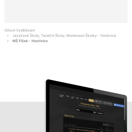
Orlové Vzdělávání
Jazykové Školy, Taneční Školy, Montessori Školky - Hostivice
MŠ Fíček - Hostivice