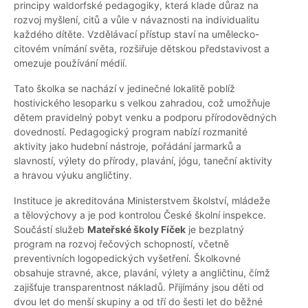
principy waldorfské pedagogiky, která klade důraz na
rozvoj myšlení, citů a vůle v návaznosti na individualitu
každého dítěte. Vzdělávací přístup staví na umělecko-
citovém vnímání světa, rozšiřuje dětskou představivost a
omezuje používání médií.
Tato školka se nachází v jedinečné lokalitě poblíž
hostivického lesoparku s velkou zahradou, což umožňuje
dětem pravidelný pobyt venku a podporu přírodovědných
dovedností. Pedagogický program nabízí rozmanité
aktivity jako hudební nástroje, pořádání jarmarků a
slavností, výlety do přírody, plavání, jógu, taneční aktivity
a hravou výuku angličtiny.
Instituce je akreditována Ministerstvem školství, mládeže
a tělovýchovy a je pod kontrolou České školní inspekce.
Součástí služeb
Mateřské školy Fíček
je bezplatný
program na rozvoj řečových schopností, včetně
preventivních logopedických vyšetření. Školkovné
obsahuje stravné, akce, plavání, výlety a angličtinu, čímž
zajišťuje transparentnost nákladů. Přijímány jsou děti od
dvou let do menší skupiny a od tří do šesti let do běžné