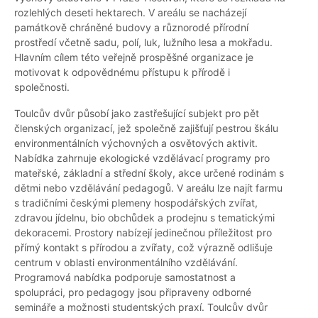
rozlehlých deseti hektarech. V areálu se nacházejí
památkově chráněné budovy a různorodé přírodní
prostředí včetně sadu, polí, luk, lužního lesa a mokřadu.
Hlavním cílem této veřejně prospěšné organizace je
motivovat k odpovědnému přístupu k přírodě i
společnosti.
Toulcův dvůr působí jako zastřešující subjekt pro pět
členských organizací, jež společně zajišťují pestrou škálu
environmentálních výchovných a osvětových aktivit.
Nabídka zahrnuje ekologické vzdělávací programy pro
mateřské, základní a střední školy, akce určené rodinám s
dětmi nebo vzdělávání pedagogů. V areálu lze najít farmu
s tradičními českými plemeny hospodářských zvířat,
zdravou jídelnu, bio obchůdek a prodejnu s tematickými
dekoracemi. Prostory nabízejí jedinečnou příležitost pro
přímý kontakt s přírodou a zvířaty, což výrazně odlišuje
centrum v oblasti environmentálního vzdělávání.
Programová nabídka podporuje samostatnost a
spolupráci, pro pedagogy jsou připraveny odborné
semináře a možnosti studentských praxí. Toulcův dvůr