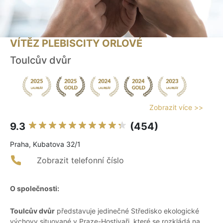
VÍTĚZ PLEBISCITY ORLOVÉ
Toulcův dvůr
Zobrazit více >>
9.3
(454)
Praha, Kubatova 32/1
Zobrazit telefonní číslo
O společnosti:
Toulcův dvůr
představuje jedinečné Středisko ekologické
výchovy situované v Praze-Hostivaři, které se rozkládá na