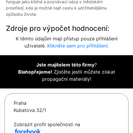
funguje jako klidná a poznávací oáza v městském
prostředí, kde je možné najít cestu k udržitelnějšímu
způsobu života.
Zdroje pro výpočet hodnocení:
K těmto údajům mají přístup pouze přihlášení
uživatelé.
Klikněte sem pro přihlášení.
Jste majitelem této firmy
?
Blahopřejeme!
Zjistěte jestli můžete získat
propagační materiály!
Praha
Kubatova 32/1
Zobrazit profil společnosti na