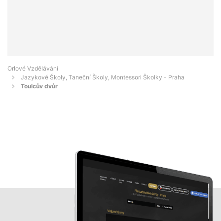
Orlové Vzdělávání
Jazykové Školy, Taneční Školy, Montessori Školky - Praha
Toulcův dvůr