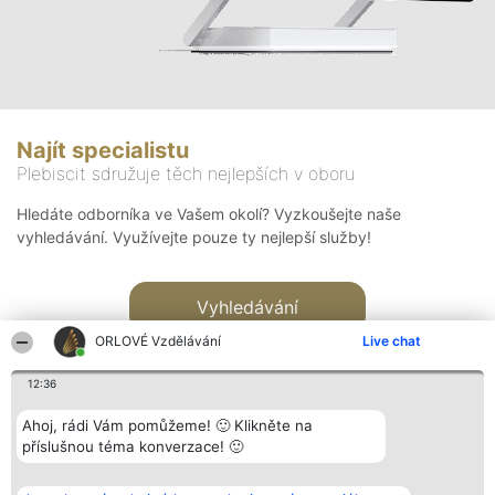
Najít specialistu
Plebiscit sdružuje těch nejlepších v oboru
Hledáte odborníka ve Vašem okolí? Vyzkoušejte naše
vyhledávání. Využívejte pouze ty nejlepší služby!
Vyhledávání
ORLOVÉ Vzdělávání
Live chat
12:36
Ahoj, rádi Vám pomůžeme! 🙂 Klikněte na
příslušnou téma konverzace! 🙂
Organizátor hlasování
Plebiscyt
Kontakt
Bright Side Solutions sp. z o.
Vítězové
Kontakt