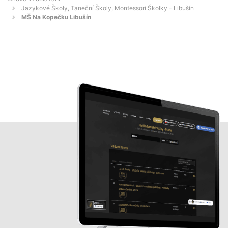
Jazykové Školy, Taneční Školy, Montessori Školky - Libušín
MŠ Na Kopečku Libušín