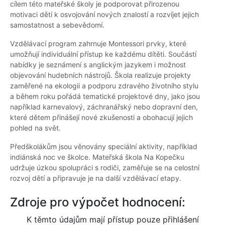
cílem této mateřské školy je podporovat přirozenou
motivaci dětí k osvojování nových znalostí a rozvíjet jejich
samostatnost a sebevědomí.
Vzdělávací program zahrnuje Montessori prvky, které
umožňují individuální přístup ke každému dítěti. Součástí
nabídky je seznámení s anglickým jazykem i možnost
objevování hudebních nástrojů. Škola realizuje projekty
zaměřené na ekologii a podporu zdravého životního stylu
a během roku pořádá tematické projektové dny, jako jsou
například karnevalový, záchranářský nebo dopravní den,
které dětem přinášejí nové zkušenosti a obohacují jejich
pohled na svět.
Předškolákům jsou věnovány speciální aktivity, například
indiánská noc ve školce. Mateřská škola Na Kopečku
udržuje úzkou spolupráci s rodiči, zaměřuje se na celostní
rozvoj dětí a připravuje je na další vzdělávací etapy.
Zdroje pro výpočet hodnocení:
K těmto údajům mají přístup pouze přihlášení