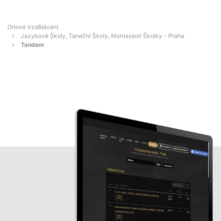
Orlové Vzdělávání
Jazykové Školy, Taneční Školy, Montessori Školky - Praha
Tandem