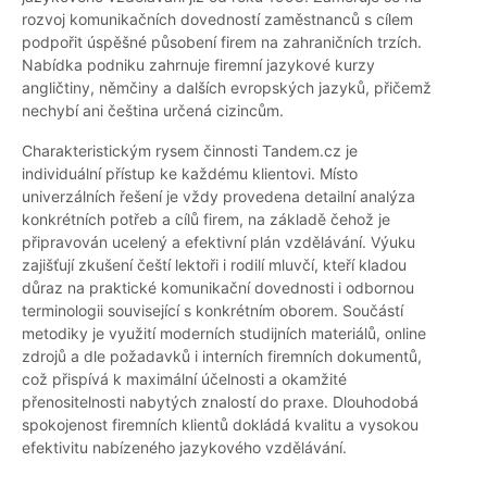
rozvoj komunikačních dovedností zaměstnanců s cílem
podpořit úspěšné působení firem na zahraničních trzích.
Nabídka podniku zahrnuje firemní jazykové kurzy
angličtiny, němčiny a dalších evropských jazyků, přičemž
nechybí ani čeština určená cizincům.
Charakteristickým rysem činnosti Tandem.cz je
individuální přístup ke každému klientovi. Místo
univerzálních řešení je vždy provedena detailní analýza
konkrétních potřeb a cílů firem, na základě čehož je
připravován ucelený a efektivní plán vzdělávání. Výuku
zajišťují zkušení čeští lektoři i rodilí mluvčí, kteří kladou
důraz na praktické komunikační dovednosti i odbornou
terminologii související s konkrétním oborem. Součástí
metodiky je využití moderních studijních materiálů, online
zdrojů a dle požadavků i interních firemních dokumentů,
což přispívá k maximální účelnosti a okamžité
přenositelnosti nabytých znalostí do praxe. Dlouhodobá
spokojenost firemních klientů dokládá kvalitu a vysokou
efektivitu nabízeného jazykového vzdělávání.