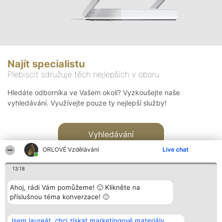
Najít specialistu
Plebiscit sdružuje těch nejlepších v oboru
Hledáte odborníka ve Vašem okolí? Vyzkoušejte naše
vyhledávání. Využívejte pouze ty nejlepší služby!
Vyhledávání
ORLOVÉ Vzdělávání
Live chat
13:18
Ahoj, rádi Vám pomůžeme! 🙂 Klikněte na
příslušnou téma konverzace! 🙂
Organizátor hlasování
Plebiscyt
Kontakt
Bright Side Solutions sp. z o.
Vítězové
Kontakt
Jsem laureát, chci získat marketingové materiály.
o. sp. k.
Seznam všech