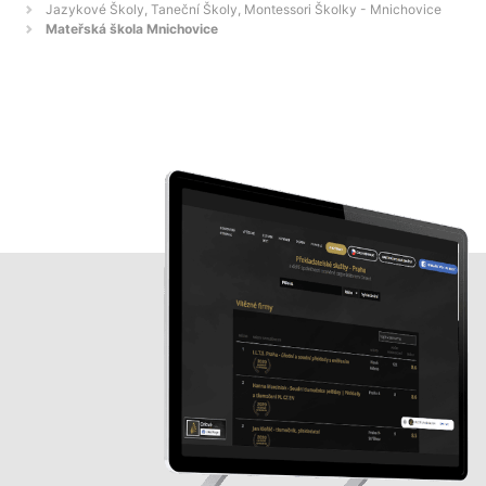
Jazykové Školy, Taneční Školy, Montessori Školky - Mnichovice
Mateřská škola Mnichovice