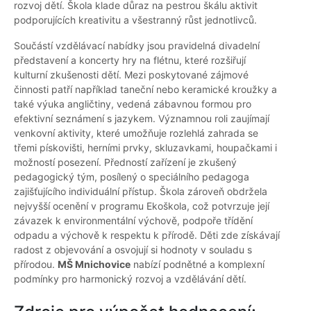
rozvoj dětí. Škola klade důraz na pestrou škálu aktivit
podporujících kreativitu a všestranný růst jednotlivců.
Součástí vzdělávací nabídky jsou pravidelná divadelní
představení a koncerty hry na flétnu, které rozšiřují
kulturní zkušenosti dětí. Mezi poskytované zájmové
činnosti patří například taneční nebo keramické kroužky a
také výuka angličtiny, vedená zábavnou formou pro
efektivní seznámení s jazykem. Významnou roli zaujímají
venkovní aktivity, které umožňuje rozlehlá zahrada se
třemi pískovišti, herními prvky, skluzavkami, houpačkami i
možností posezení. Předností zařízení je zkušený
pedagogický tým, posílený o speciálního pedagoga
zajišťujícího individuální přístup. Škola zároveň obdržela
nejvyšší ocenění v programu Ekoškola, což potvrzuje její
závazek k environmentální výchově, podpoře třídění
odpadu a výchově k respektu k přírodě. Děti zde získávají
radost z objevování a osvojují si hodnoty v souladu s
přírodou.
MŠ Mnichovice
nabízí podnětné a komplexní
podmínky pro harmonický rozvoj a vzdělávání dětí.