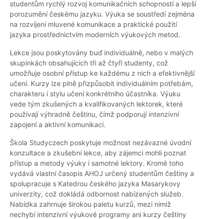
studentům rychlý rozvoj komunikačních schopností a lepší
porozumění českému jazyku. Výuka se soustředí zejména
na rozvíjení mluvené komunikace a praktické použití
jazyka prostřednictvím moderních výukových metod.
Lekce jsou poskytovány buď individuálně, nebo v malých
skupinkách obsahujících tři až čtyři studenty, což
umožňuje osobní přístup ke každému z nich a efektivnější
učení. Kurzy lze plně přizpůsobit individuálním potřebám,
charakteru i stylu učení konkrétního účastníka. Výuku
vede tým zkušených a kvalifikovaných lektorek, které
používají výhradně češtinu, čímž podporují intenzivní
zapojení a aktivní komunikaci.
Škola Studyczech poskytuje možnost nezávazné úvodní
konzultace a zkušební lekce, aby zájemci mohli poznat
přístup a metody výuky i samotné lektory. Kromě toho
vydává vlastní časopis AHOJ určený studentům češtiny a
spolupracuje s Katedrou českého jazyka Masarykovy
univerzity, což dokládá odbornost nabízených služeb.
Nabídka zahrnuje širokou paletu kurzů, mezi nimiž
nechybí intenzivní výukové programy ani kurzy češtiny