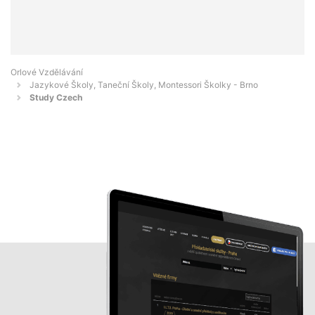
Orlové Vzdělávání
Jazykové Školy, Taneční Školy, Montessori Školky - Brno
Study Czech