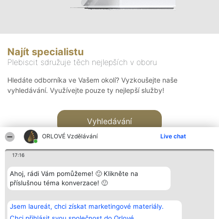
Najít specialistu
Plebiscit sdružuje těch nejlepších v oboru
Hledáte odborníka ve Vašem okolí? Vyzkoušejte naše
vyhledávání. Využívejte pouze ty nejlepší služby!
Vyhledávání
ORLOVÉ Vzdělávání
Live chat
17:16
Ahoj, rádi Vám pomůžeme! 🙂 Klikněte na
příslušnou téma konverzace! 🙂
Organizátor hlasování
Plebiscyt
Kontakt
Bright Side Solutions sp. z o.
Vítězové
Kontakt
Jsem laureát, chci získat marketingové materiály.
o. sp. k.
Seznam všech
ul. Ruska 22
laureátů
Chci přihlásit svou společnost do Orlové.