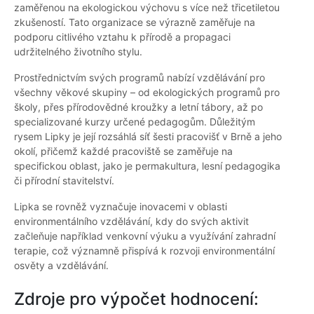
zaměřenou na ekologickou výchovu s více než třicetiletou
zkušeností. Tato organizace se výrazně zaměřuje na
podporu citlivého vztahu k přírodě a propagaci
udržitelného životního stylu.
Prostřednictvím svých programů nabízí vzdělávání pro
všechny věkové skupiny – od ekologických programů pro
školy, přes přírodovědné kroužky a letní tábory, až po
specializované kurzy určené pedagogům. Důležitým
rysem Lipky je její rozsáhlá síť šesti pracovišť v Brně a jeho
okolí, přičemž každé pracoviště se zaměřuje na
specifickou oblast, jako je permakultura, lesní pedagogika
či přírodní stavitelství.
Lipka se rovněž vyznačuje inovacemi v oblasti
environmentálního vzdělávání, kdy do svých aktivit
začleňuje například venkovní výuku a využívání zahradní
terapie, což významně přispívá k rozvoji environmentální
osvěty a vzdělávání.
Zdroje pro výpočet hodnocení: