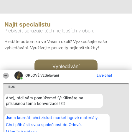
Najít specialistu
Plebiscit sdružuje těch nejlepších v oboru
Hledáte odborníka ve Vašem okolí? Vyzkoušejte naše
vyhledávání. Využívejte pouze ty nejlepší služby!
Vyhledávání
ORLOVÉ Vzdělávání
Live chat
11:26
Ahoj, rádi Vám pomůžeme! 🙂 Klikněte na
příslušnou téma konverzace! 🙂
Organizátor hlasování
Plebiscyt
Kontakt
Bright Side Solutions sp. z o.
Vítězové
Kontakt
Jsem laureát, chci získat marketingové materiály.
o. sp. k.
Seznam všech
ul. Ruska 22
laureátů
Chci přihlásit svou společnost do Orlové.
Wrocław 50-079
Zásady
Mám jiné otázky.
KRS 0000749100 | Regon
Pravidla