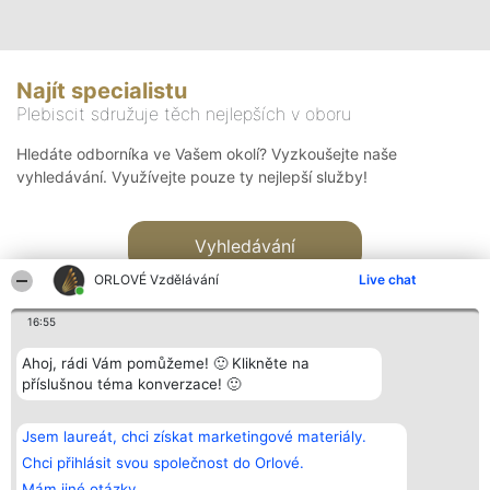
Najít specialistu
Plebiscit sdružuje těch nejlepších v oboru
Hledáte odborníka ve Vašem okolí? Vyzkoušejte naše
vyhledávání. Využívejte pouze ty nejlepší služby!
Vyhledávání
ORLOVÉ Vzdělávání
Live chat
16:55
Ahoj, rádi Vám pomůžeme! 🙂 Klikněte na
příslušnou téma konverzace! 🙂
Organizátor hlasování
Plebiscyt
Kontakt
Bright Side Solutions sp. z o.
Vítězové
Kontakt
Jsem laureát, chci získat marketingové materiály.
o. sp. k.
Seznam všech
ul. Ruska 22
laureátů
Chci přihlásit svou společnost do Orlové.
Wrocław 50-079
Zásady
Mám jiné otázky.
KRS 0000749100 | Regon
Pravidla