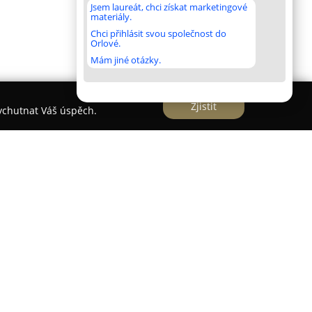
Jsem laureát, chci získat marketingové
materiály.
Chci přihlásit svou společnost do
Orlové.
Mám jiné otázky.
Zjistit
vychutnat Váš úspěch.
e zavedená vzdělávací instituce se sídlem v Plzni
u více než třináct let působení v oblasti výuky
 svým osobním a pečlivým přístupem ke
torů, díky nimž je řazena mezi nejlépe hodnocené
e. Vysoká kvalita poskytovaných služeb a efektivní