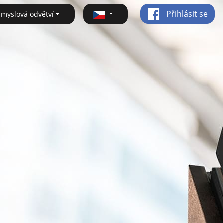
Přihlásit se
ůmyslová odvětví