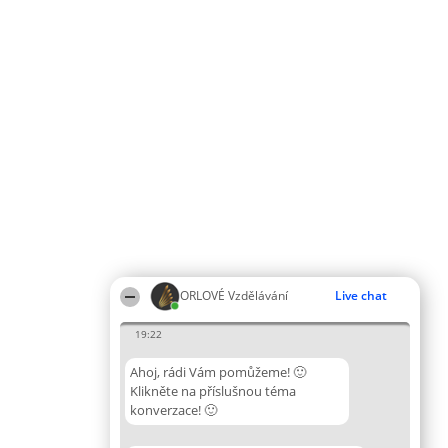
ORLOVÉ Vzdělávání
Live chat
19:22
Ahoj, rádi Vám pomůžeme! 🙂
Klikněte na příslušnou téma
konverzace! 🙂