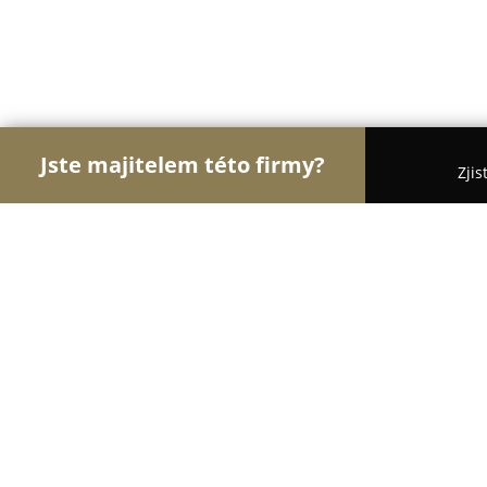
Jste majitelem této firmy?
Zjis
Orlové Vzdělávání
Jazykové Školy, Taneční Školy,
Jazyková škola Perfect World
8.4
(110)