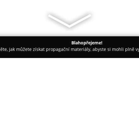
Blahopřejeme!
těte, jak můžete získat propagační materiály, abyste si mohli plně 
 Montessori Školky - Plzeň
Jazyková škola Perfect World
O společnosti:
Jazyková škola Perfect World
j
na Lidické 82, která má za sebo
cizích jazyků. Škola je známa
studentům, což je jedním z fak
jazykové školy v České republic