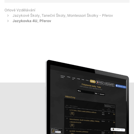
Orlové Vzdělávání
Jazykové Školy, Taneční Školy, Montessori Školky - Přerov
Jazykovka 4U, Přerov