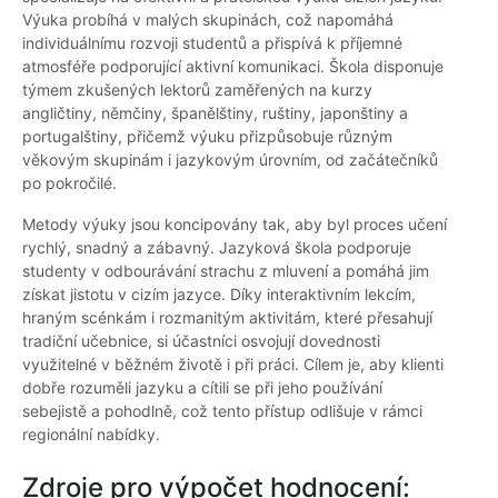
Výuka probíhá v malých skupinách, což napomáhá
individuálnímu rozvoji studentů a přispívá k příjemné
atmosféře podporující aktivní komunikaci. Škola disponuje
týmem zkušených lektorů zaměřených na kurzy
angličtiny, němčiny, španělštiny, ruštiny, japonštiny a
portugalštiny, přičemž výuku přizpůsobuje různým
věkovým skupinám i jazykovým úrovním, od začátečníků
po pokročilé.
Metody výuky jsou koncipovány tak, aby byl proces učení
rychlý, snadný a zábavný. Jazyková škola podporuje
studenty v odbourávání strachu z mluvení a pomáhá jim
získat jistotu v cizím jazyce. Díky interaktivním lekcím,
hraným scénkám i rozmanitým aktivitám, které přesahují
tradiční učebnice, si účastníci osvojují dovednosti
využitelné v běžném životě i při práci. Cílem je, aby klienti
dobře rozuměli jazyku a cítili se při jeho používání
sebejistě a pohodlně, což tento přístup odlišuje v rámci
regionální nabídky.
Zdroje pro výpočet hodnocení: