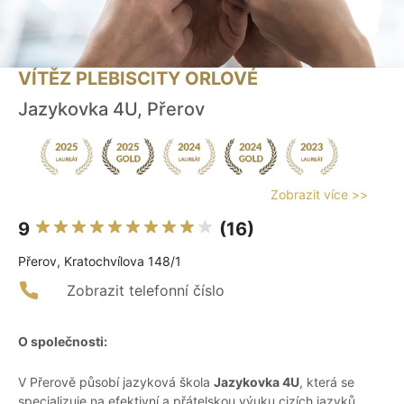
VÍTĚZ PLEBISCITY ORLOVÉ
Jazykovka 4U, Přerov
Zobrazit více >>
9
(16)
Přerov, Kratochvílova 148/1
Zobrazit telefonní číslo
O společnosti:
V Přerově působí jazyková škola
Jazykovka 4U
, která se
specializuje na efektivní a přátelskou výuku cizích jazyků.