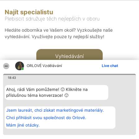
Najít specialistu
Plebiscit sdružuje těch nejlepších v oboru
Hledáte odborníka ve Vašem okolí? Vyzkoušejte naše
vyhledávání. Využívejte pouze ty nejlepší služby!
Vyhledávání
ORLOVÉ Vzdělávání
Live chat
18:43
Ahoj, rádi Vám pomůžeme! 🙂 Klikněte na
příslušnou téma konverzace! 🙂
Organizátor hlasování
Plebiscyt
Kontakt
Bright Side Solutions sp. z o.
Vítězové
Kontakt
Jsem laureát, chci získat marketingové materiály.
o. sp. k.
Seznam všech
ul. Ruska 22
laureátů
Chci přihlásit svou společnost do Orlové.
Wrocław 50-079
Zásady
Mám jiné otázky.
KRS 0000749100 | Regon
Pravidla
381313360 | NIP 8943132676
Zásady
ochrany
osobních údajů