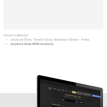
Orlové Vzdělávání
Jazykové Školy, Taneční Školy, Montessori Školky - Praha
Jazyková škola MSM Academy