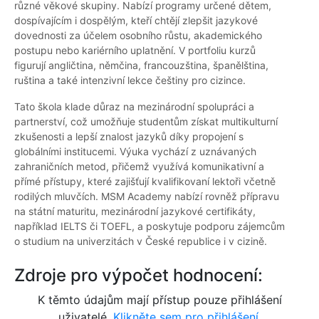
různé věkové skupiny. Nabízí programy určené dětem,
dospívajícím i dospělým, kteří chtějí zlepšit jazykové
dovednosti za účelem osobního růstu, akademického
postupu nebo kariérního uplatnění. V portfoliu kurzů
figurují angličtina, němčina, francouzština, španělština,
ruština a také intenzivní lekce češtiny pro cizince.
Tato škola klade důraz na mezinárodní spolupráci a
partnerství, což umožňuje studentům získat multikulturní
zkušenosti a lepší znalost jazyků díky propojení s
globálními institucemi. Výuka vychází z uznávaných
zahraničních metod, přičemž využívá komunikativní a
přímé přístupy, které zajišťují kvalifikovaní lektoři včetně
rodilých mluvčích.
MSM Academy
nabízí rovněž přípravu
na státní maturitu, mezinárodní jazykové certifikáty,
například IELTS či TOEFL, a poskytuje podporu zájemcům
o studium na univerzitách v České republice i v cizině.
Zdroje pro výpočet hodnocení:
K těmto údajům mají přístup pouze přihlášení
uživatelé.
Klikněte sem pro přihlášení.