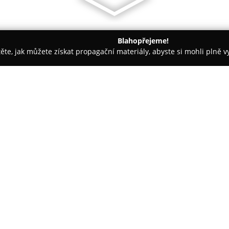
Blahopřejeme!
těte, jak můžete získat propagační materiály, abyste si mohli plně 
 Montessori Školky - Liberec
Mateřská škola Domino, s.r.o.
O společnosti:
Mateřská škola Domino
, půso
komplexní předškolní vzděláván
2013, kdy byla zařazena mezi š
prostředí pro děti předškolníh
třída, kde probíhá jazyková výu
možnosti vzdělávání.
Provozovna prošla celkovou rek