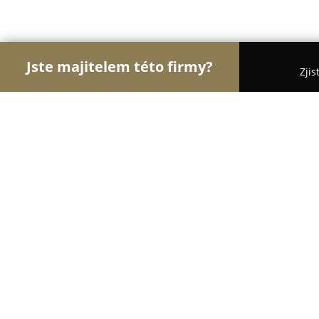
Jste majitelem této firmy?
Zjis
Orlové Vzdělávání
Jazykové Školy, Taneční Školy,
Mateřská škola Domino, s.r.o.
8.3
(17)
Liberec, Proletářská 115