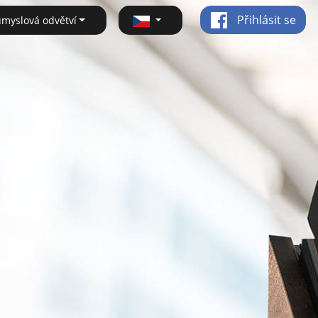
Přihlásit se
ůmyslová odvětví