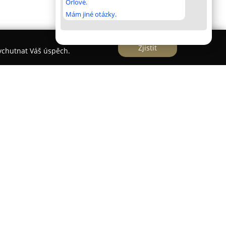
Orlové.
Mám jiné otázky.
Zjistit
vychutnat Váš úspěch.
bící v oblasti Liberce-Doubí, se specializuje na
í s akcentem na individuální rozvoj dětí. Od roku
kolská zařízení, nabízí moderní a podnětné
o věku. Součástí služeb je také česko-německá
ka za účasti rodilých mluvčích, což rozšiřuje
onstrukcí i modernizací, zahrnující například