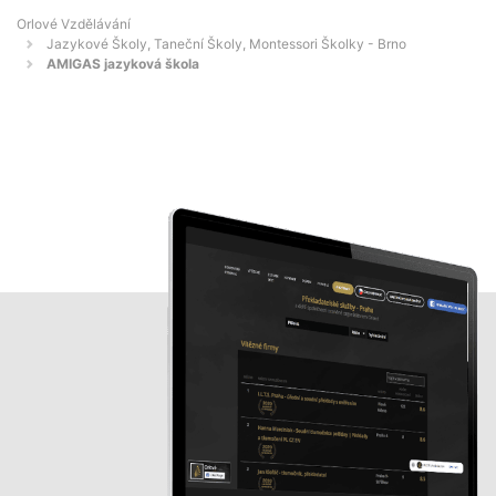
Orlové Vzdělávání
Jazykové Školy, Taneční Školy, Montessori Školky - Brno
AMIGAS jazyková škola