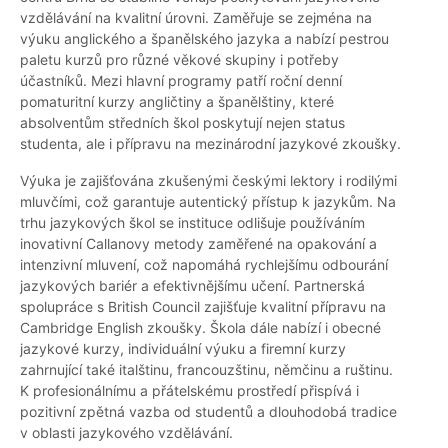
vzdělávání na kvalitní úrovni. Zaměřuje se zejména na
výuku anglického a španělského jazyka a nabízí pestrou
paletu kurzů pro různé věkové skupiny i potřeby
účastníků. Mezi hlavní programy patří roční denní
pomaturitní kurzy angličtiny a španělštiny, které
absolventům středních škol poskytují nejen status
studenta, ale i přípravu na mezinárodní jazykové zkoušky.
Výuka je zajišťována zkušenými českými lektory i rodilými
mluvčími, což garantuje autentický přístup k jazykům. Na
trhu jazykových škol se instituce odlišuje používáním
inovativní Callanovy metody zaměřené na opakování a
intenzivní mluvení, což napomáhá rychlejšímu odbourání
jazykových bariér a efektivnějšímu učení. Partnerská
spolupráce s British Council zajišťuje kvalitní přípravu na
Cambridge English zkoušky. Škola dále nabízí i obecné
jazykové kurzy, individuální výuku a firemní kurzy
zahrnující také italštinu, francouzštinu, němčinu a ruštinu.
K profesionálnímu a přátelskému prostředí přispívá i
pozitivní zpětná vazba od studentů a dlouhodobá tradice
v oblasti jazykového vzdělávání.