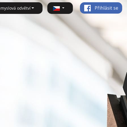
Přihlásit se
ůmyslová odvětví