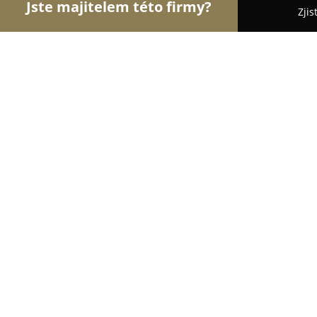
Jste majitelem této firmy?
Zjis
Orlové Vzdělávání
Jazykové Školy, Taneční Školy,
Gymnázium Jakuba Škody
8.3
(23)
Přerov, Komenského 29
Zobrazit telefonní číslo