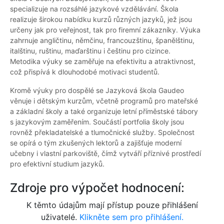
specializuje na rozsáhlé jazykové vzdělávání. Škola
realizuje širokou nabídku kurzů různých jazyků, jež jsou
určeny jak pro veřejnost, tak pro firemní zákazníky. Výuka
zahrnuje angličtinu, němčinu, francouzštinu, španělštinu,
italštinu, ruštinu, maďarštinu i češtinu pro cizince.
Metodika výuky se zaměřuje na efektivitu a atraktivnost,
což přispívá k dlouhodobé motivaci studentů.
Kromě výuky pro dospělé se Jazyková škola Gaudeo
věnuje i dětským kurzům, včetně programů pro mateřské
a základní školy a také organizuje letní příměstské tábory
s jazykovým zaměřením. Součástí portfolia školy jsou
rovněž překladatelské a tlumočnické služby. Společnost
se opírá o tým zkušených lektorů a zajišťuje moderní
učebny i vlastní parkoviště, čímž vytváří příznivé prostředí
pro efektivní studium jazyků.
Zdroje pro výpočet hodnocení:
K těmto údajům mají přístup pouze přihlášení
uživatelé.
Klikněte sem pro přihlášení.