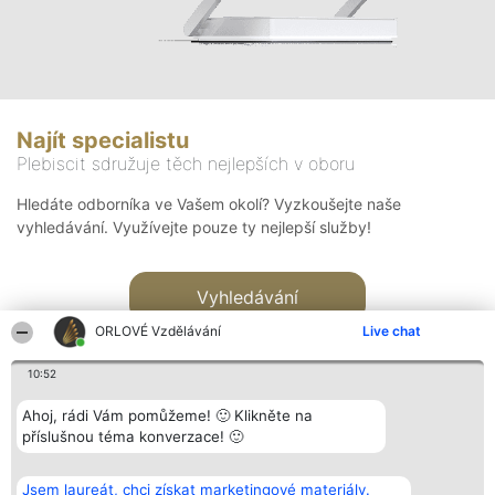
Najít specialistu
Plebiscit sdružuje těch nejlepších v oboru
Hledáte odborníka ve Vašem okolí? Vyzkoušejte naše
vyhledávání. Využívejte pouze ty nejlepší služby!
Vyhledávání
ORLOVÉ Vzdělávání
Live chat
10:52
Ahoj, rádi Vám pomůžeme! 🙂 Klikněte na
příslušnou téma konverzace! 🙂
Organizátor hlasování
Plebiscyt
Kontakt
Bright Side Solutions sp. z o.
Vítězové
Kontakt
Jsem laureát, chci získat marketingové materiály.
o. sp. k.
Seznam všech