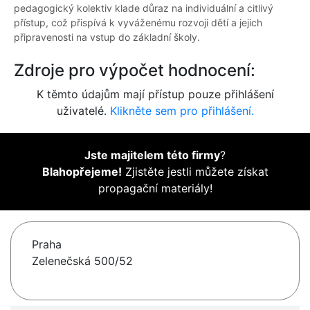
pedagogický kolektiv klade důraz na individuální a citlivý
přístup, což přispívá k vyváženému rozvoji dětí a jejich
připravenosti na vstup do základní školy.
Zdroje pro výpočet hodnocení:
K těmto údajům mají přístup pouze přihlášení
uživatelé.
Klikněte sem pro přihlášení.
Jste majitelem této firmy
?
Blahopřejeme!
Zjistěte jestli můžete získat
propagační materiály!
Praha
Zelenečská 500/52