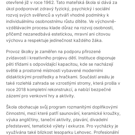
otevřené již v roce 1962. Tato mateřská škola si dává za
úkol podporovat zdravý fyzický, psychický i sociální
rozvoj svých svěřenců a vytváří vhodné podmínky k
individuálnímu osobnostnímu růstu dítěte. Ve výchovně-
vzdělávacím procesu klade důraz na rozvoj osobnosti,
přičemž nezanedbává estetickou, mravní ani citovou
výchovu a respektuje jedinečnost každého žáka.
Provoz školky je zaměřen na podporu přirozené
zvídavosti i kreativního projevu dětí. Instituce disponuje
pěti třídami s odpovídající kapacitou, kde se nacházejí
světlé a prostorné místnosti vybavené moderními
didaktickými prostředky a hračkami. Součástí areálu je
také rozlehlá zahrada se vzrostlými stromy, která prošla v
roce 2018 kompletní rekonstrukcí, a nabízí bezpečné
zázemí pro venkovní hry a aktivity.
Škola obohacuje svůj program rozmanitými doplňkovými
činnostmi, mezi které patří saunování, keramické kroužky,
výuka angličtiny, taneční aktivity, plavání, divadelní
představení, tematické výlety i exkurze. Pro vycházky je
využívána také blízkost lesoparku Lehovec. Profesionální