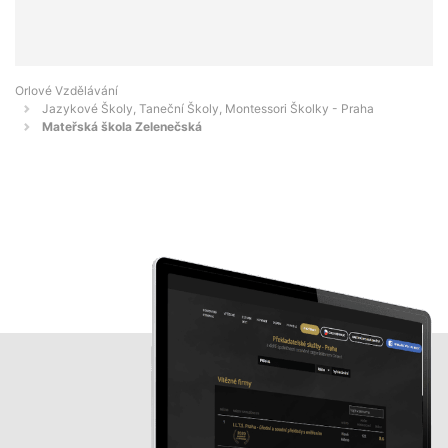
Orlové Vzdělávání
Jazykové Školy, Taneční Školy, Montessori Školky - Praha
Mateřská škola Zelenečská